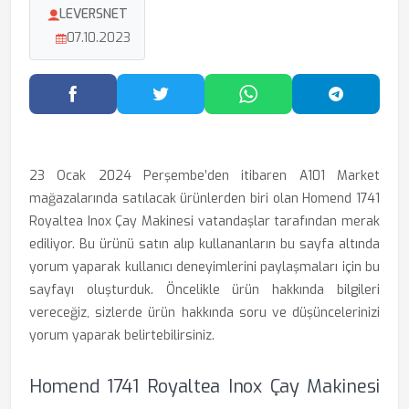
LEVERSNET
07.10.2023
Facebook'ta Paylaş
Twitter'da Paylaş
WhatsApp'ta Paylaş
Telegram
23 Ocak 2024 Perşembe’den itibaren A101 Market
mağazalarında satılacak ürünlerden biri olan Homend 1741
Royaltea Inox Çay Makinesi vatandaşlar tarafından merak
ediliyor. Bu ürünü satın alıp kullananların bu sayfa altında
yorum yaparak kullanıcı deneyimlerini paylaşmaları için bu
sayfayı oluşturduk. Öncelikle ürün hakkında bilgileri
vereceğiz, sizlerde ürün hakkında soru ve düşüncelerinizi
yorum yaparak belirtebilirsiniz.
Homend 1741 Royaltea Inox Çay Makinesi