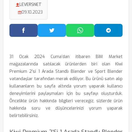
LEVERSNET
09.10.2023
Facebook'ta Paylaş
Twitter'da Paylaş
WhatsApp'ta Paylaş
Telegram
31 Ocak 2024 Cuma’dan itibaren BİM Market
mağazalarında satılacak ürünlerden biri olan Kiwi
Premium 2’si 1 Arada Standlı Blender ve Sport Blender
vatandaşlar tarafından merak ediliyor. Bu ürünü satın alıp
kullananların bu sayfa altında yorum yaparak kullanıcı
deneyimlerini paylaşmaları için bu sayfayı oluşturduk.
Öncelikle ürün hakkında bilgileri vereceğiz, sizlerde ürün
hakkında soru ve düşüncelerinizi yorum yaparak
belirtebilirsiniz.