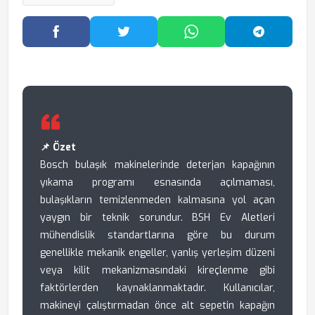
Facebook'ta Paylaş
Twitter'da Paylaş
WhatsApp'ta Paylaş
Telegram
📌 Özet
Bosch bulaşık makinelerinde deterjan kapağının
yıkama programı esnasında açılmaması,
bulaşıkların temizlenmeden kalmasına yol açan
yaygın bir teknik sorundur. BSH Ev Aletleri
mühendislik standartlarına göre bu durum
genellikle mekanik engeller, yanlış yerleşim düzeni
veya kilit mekanizmasındaki kireçlenme gibi
faktörlerden kaynaklanmaktadır. Kullanıcılar,
makineyi çalıştırmadan önce alt sepetin kapağın