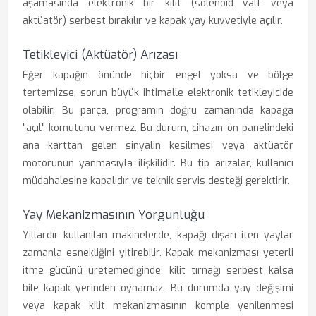
aşamasında elektronik bir kilit (solenoid valf veya
aktüatör) serbest bırakılır ve kapak yay kuvvetiyle açılır.
Tetikleyici (Aktüatör) Arızası
Eğer kapağın önünde hiçbir engel yoksa ve bölge
tertemizse, sorun büyük ihtimalle elektronik tetikleyicide
olabilir. Bu parça, programın doğru zamanında kapağa
"açıl" komutunu vermez. Bu durum, cihazın ön panelindeki
ana karttan gelen sinyalin kesilmesi veya aktüatör
motorunun yanmasıyla ilişkilidir. Bu tip arızalar, kullanıcı
müdahalesine kapalıdır ve teknik servis desteği gerektirir.
Yay Mekanizmasının Yorgunluğu
Yıllardır kullanılan makinelerde, kapağı dışarı iten yaylar
zamanla esnekliğini yitirebilir. Kapak mekanizması yeterli
itme gücünü üretemediğinde, kilit tırnağı serbest kalsa
bile kapak yerinden oynamaz. Bu durumda yay değişimi
veya kapak kilit mekanizmasının komple yenilenmesi