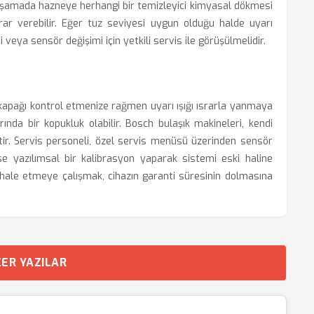
 aşamada hazneye herhangi bir temizleyici kimyasal dökmesi
ar verebilir. Eğer tuz seviyesi uygun olduğu halde uyarı
veya sensör değişimi için yetkili servis ile görüşülmelidir.
kapağı kontrol etmenize rağmen uyarı ışığı ısrarla yanmaya
nda bir kopukluk olabilir. Bosch bulaşık makineleri, kendi
ptir. Servis personeli, özel servis menüsü üzerinden sensör
irse yazılımsal bir kalibrasyon yaparak sistemi eski haline
dahale etmeye çalışmak, cihazın garanti süresinin dolmasına
ER YAZILAR