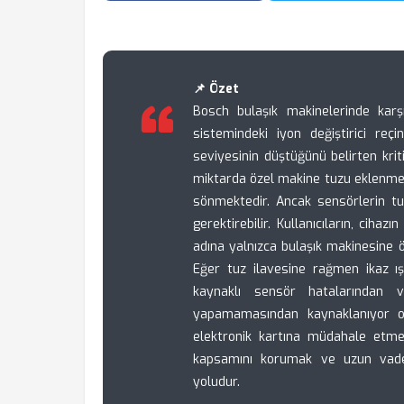
📌 Özet
Bosch bulaşık makinelerinde karşı
sistemindeki iyon değiştirici reç
seviyesinin düştüğünü belirten kriti
miktarda özel makine tuzu eklenmes
sönmektedir. Ancak sensörlerin t
gerektirebilir. Kullanıcıların, cih
adına yalnızca bulaşık makinesine ö
Eğer tuz ilavesine rağmen ikaz 
kaynaklı sensör hatalarından v
yapamamasından kaynaklanıyor ola
elektronik kartına müdahale etme
kapsamını korumak ve uzun vadel
yoludur.