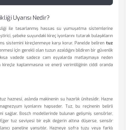
liği Uyarısı Nedir?
sliği ile tasarlanmış hassas su yumuşatma sistemlerine
tirici, şebeke suyundaki kireç iyonlarını tutarak bulaşıkların
ans sistemini kireçlenmeye karşı korur. Panelde beliren
tuz
lenmesi için gerekli olan tuzun azaldığını bildiren bir güvenlik
, kısa vadede sadece cam eşyalarda matlaşmaya neden
 kireçle kaplanmasına ve enerji verimliliğinin ciddi oranda
tuz haznesi, aslında makinenin su hazırlık ünitesidir. Hazne
magnezyum iyonlarını hapseder. Tuz, bu reçinenin belirli
ini sağlar. Bosch modellerinde bulunan gelişmiş sensörler,
 Eğer tuz seviyesi bir eşik değerin altına düşerse, sensör
anıcı paneline yansıtılır. Hazneye sofra tuzu veya farklı