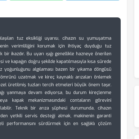
laşılan tuz eksikliği uyarısı, cihazın su yumuşatma
inenin verimliliğini korumak için ihtiyaç duyduğu tuz
k bir ikazdır. Bu uyarı ışığı genellikle hazneye önerilen
i ve kapağın doğru şekilde kapatılmasıyla kısa sürede
uz yoğunluğunu algılaması bazen bir yıkama döngüsü
azın ömrünü uzatmak ve kireç kaynaklı arızaları önlemek
zel üretilmiş tuzları tercih etmeleri büyük önem taşır.
ışığı yanmaya devam ediyorsa, bu durum kireçlenme
eya kapak mekanizmasındaki contaların görevini
bilir. Teknik bir arıza şüphesi durumunda, cihazın
den yetkili servis desteği almak, makinenin garanti
i performansını sürdürmek için en sağlıklı çözüm