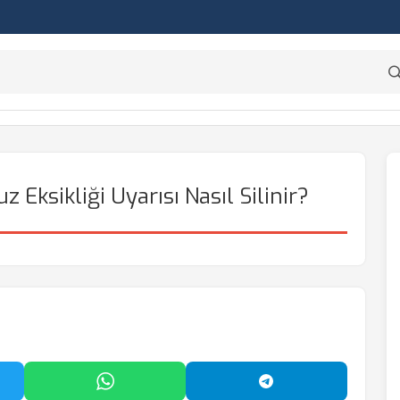
 Eksikliği Uyarısı Nasıl Silinir?
'da Paylaş
WhatsApp'ta Paylaş
Telegram'da Payl