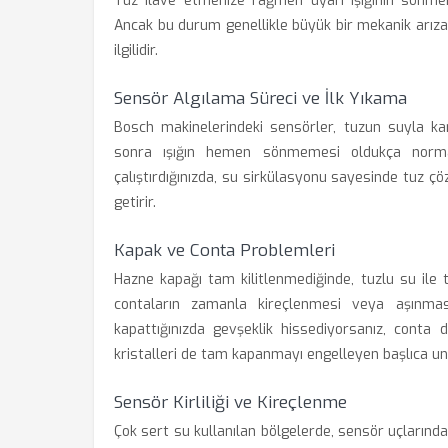
Tuz ilave etmenize rağmen uyarı ışığının sönmem
Ancak bu durum genellikle büyük bir mekanik arıza d
ilgilidir.
Sensör Algılama Süreci ve İlk Yıkama
Bosch makinelerindeki sensörler, tuzun suyla kar
sonra ışığın hemen sönmemesi oldukça norma
çalıştırdığınızda, su sirkülasyonu sayesinde tuz ç
getirir.
Kapak ve Conta Problemleri
Hazne kapağı tam kilitlenmediğinde, tuzlu su ile
contaların zamanla kireçlenmesi veya aşınmas
kapattığınızda gevşeklik hissediyorsanız, conta de
kristalleri de tam kapanmayı engelleyen başlıca un
Sensör Kirliliği ve Kireçlenme
Çok sert su kullanılan bölgelerde, sensör uçlarında