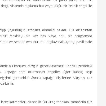
esi kullanıcılar arasında büyük bir panik yaratmaktadır.
eğil, sistemin algılama hızı veya küçük bir teknik engel ile
ışıp yoğunluğun stabilize olmasını bekler. Tuz ekledikten
ldir. Makineyi bir kez boş veya dolu bir programda
özünür ve sensör yeni durumu algılayarak uyarıyı pasif hale
 temiz su karışımı düzgün gerçekleşemez. Kapak üzerindeki
ı, kapağın tam oturmasını engeller. Eğer kapağı açıp
ğişimi gerekebilir. Ayrıca kapağın dişlilerine sıkışmış tuz
surlardır.
 kireç katmanları oluşabilir. Bu kireç tabakası, sensörün tuz