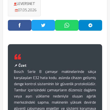
LEVERSNET
07.05.2026
Facebook'ta Paylaş
Twitter'da Paylaş
WhatsApp'ta Paylaş
Telegram
📌 Özet
Bosch Serie 8 çamaşır makinelerinde sıkça
karşılaşılan E32 hata kodu, aslında cihazın gelişmiş
denge kontrol sisteminin bir güvenlik protokolüdür.
Tambur içerisindeki çamaşırların düzensiz dağılımı
veya aşırı yükleme nedeniyle oluşan ağırlık
merkezindeki sapma, makinenin yüksek devirde
güvenli çalışmasını engeller ve sistemi korumaya