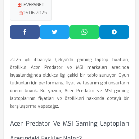
LEVERSNET
06.06.2025
Facebook'ta Paylaş
Twitter'da Paylaş
WhatsApp'ta Paylaş
Telegram
2025 yılı itibarıyla Çekya'da gaming laptop fiyatları,
özellikle Acer Predator ve MSI markaları arasında
kıyaslandığında oldukça ilgi çekici bir tablo sunuyor. Oyun
tutkunları için performans, fiyat ve tasarım gibi unsurların
önemi büyük. Bu yazıda, Acer Predator ve MSI gaming
laptoplarının fiyatları ve özellikleri hakkında detaylı bir
karşılaştırma yapacağız.
Acer Predator Ve MSI Gaming Laptopları
Arasındaki Farklar Neler?