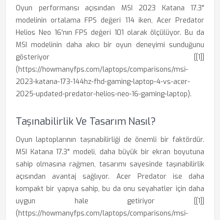
Oyun performansı açısından MSI 2023 Katana 17.3"
modelinin ortalama FPS değeri 114 iken, Acer Predator
Helios Neo 16'nın FPS değeri 101 olarak ölçülüyor. Bu da
MSI modelinin daha akıcı bir oyun deneyimi sunduğunu
gösteriyor [[1]]
(https://howmanyfps.com/laptops/comparisons/msi-
2023-katana-173-144hz-fhd-gaming-laptop-4-vs-acer-
2025-updated-predator-helios-neo-16-gaming-laptop).
Taşınabilirlik Ve Tasarım Nasıl?
Oyun laptoplarının taşınabilirliği de önemli bir faktördür.
MSI Katana 17.3" modeli, daha büyük bir ekran boyutuna
sahip olmasına rağmen, tasarımı sayesinde taşınabilirlik
açısından avantaj sağlıyor. Acer Predator ise daha
kompakt bir yapıya sahip, bu da onu seyahatler için daha
uygun hale getiriyor [[1]]
(https://howmanyfps.com/laptops/comparisons/msi-