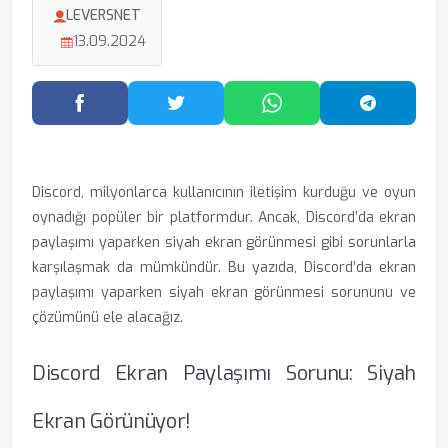
LEVERSNET
13.09.2024
Facebook'ta Paylaş
Twitter'da Paylaş
WhatsApp'ta Paylaş
Telegram
Discord, milyonlarca kullanıcının iletişim kurduğu ve oyun
oynadığı popüler bir platformdur. Ancak, Discord’da ekran
paylaşımı yaparken siyah ekran görünmesi gibi sorunlarla
karşılaşmak da mümkündür. Bu yazıda, Discord’da ekran
paylaşımı yaparken siyah ekran görünmesi sorununu ve
çözümünü ele alacağız.
Discord Ekran Paylaşımı Sorunu: Siyah
Ekran Görünüyor!