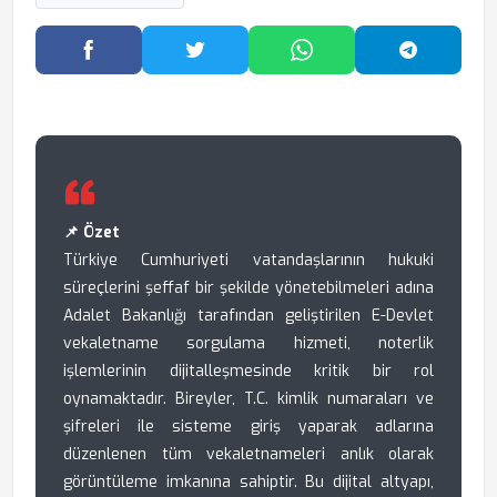
Facebook'ta Paylaş
Twitter'da Paylaş
WhatsApp'ta Paylaş
Telegram
📌 Özet
Türkiye Cumhuriyeti vatandaşlarının hukuki
süreçlerini şeffaf bir şekilde yönetebilmeleri adına
Adalet Bakanlığı tarafından geliştirilen E-Devlet
vekaletname sorgulama hizmeti, noterlik
işlemlerinin dijitalleşmesinde kritik bir rol
oynamaktadır. Bireyler, T.C. kimlik numaraları ve
şifreleri ile sisteme giriş yaparak adlarına
düzenlenen tüm vekaletnameleri anlık olarak
görüntüleme imkanına sahiptir. Bu dijital altyapı,