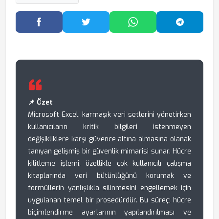
Facebook'ta Paylaş
Twitter'da Paylaş
WhatsApp'ta Paylaş
Telegram
📌 Özet
Microsoft Excel, karmaşık veri setlerini yönetirken
kullanıcıların kritik bilgileri istenmeyen
değişikliklere karşı güvence altına almasına olanak
tanıyan gelişmiş bir güvenlik mimarisi sunar. Hücre
kilitleme işlemi, özellikle çok kullanıcılı çalışma
kitaplarında veri bütünlüğünü korumak ve
formüllerin yanlışlıkla silinmesini engellemek için
uygulanan temel bir prosedürdür. Bu süreç; hücre
biçimlendirme ayarlarının yapılandırılması ve