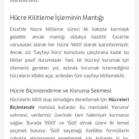
indirebilirsiniz.
Hücre Kilitleme İşleminin Mantığı
Excel'de hücre kilitleme süreci ilk bakışta karmaşık
gelebilir, ancak mantığı oldukça basittir. Excel'de
varsayılan olarak her hücre 'kilitli' olarak işaretlenmiştir.
Ancak, siz 'Sayfayı Koru' komutunu çalıştırana kadar bu
kilitler pasif durumdadır. Yani, bir hücreyi korumak için
izlemeniz gereken yol, aslında korumak istemediğiniz
hücrelerin kilidini açıp, ardından tüm sayfayı kilitlemektir.
Hücre Biçimlendirme ve Koruma Sekmesi
Hücrelerin kilitli olup olmadığını denetlemek için
Hücreleri
Biçimlendir
menüsü kullanılır. Bu menüdeki 'Koruma'
sekmesi, verileriniz üzerinde tam hakimiyet kurmanızı
sağlar. Burada 'Kilitli' ve 'Gizli' olmak üzere iki temel
seçenek bulunur. 'Gizli' seçeneği, özellikle formüllerin
çubukta görünmesini engellemek için kullanılır ki bu,