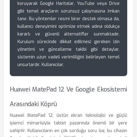
koruyarak Google Haritalar, YouTube veya Drive
gibi temel araçların sorunsuz çalışmasına imkan
tanır. Bu yöntemler resmi birer destek olmasa da,
kullanıcı deneyimini optimize etmek adına oldukça
kararlı ve güvenli alternatifler sunmaktadır.
Kurulum sürecinde dikkat edilmesi gereken izin
yönetimi ve güncelleme takibi gibi detaylar,
sistemin uzun vadeli verimliliğini belirleyen temel
unsurlardır. Kullanıcılar,
Huawei MatePad 12 Ve Google Ekosistemi
Arasındaki Köprü
Huawei MatePad 12, üstün ekran teknolojisi ve güçlü
işlemci mimarisiyle tablet pazarında önemli bir yere
sahiptir. Kullanıcıların en çok sorduğu soru ise, bu cihazın