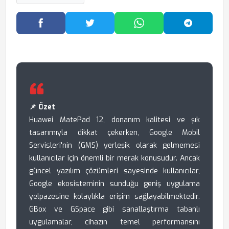
Facebook'ta Paylaş
Twitter'da Paylaş
WhatsApp'ta Paylaş
Telegram
📌 Özet
Huawei MatePad 12, donanım kalitesi ve şık
tasarımıyla dikkat çekerken, Google Mobil
Servisleri'nin (GMS) yerleşik olarak gelmemesi
kullanıcılar için önemli bir merak konusudur. Ancak
güncel yazılım çözümleri sayesinde kullanıcılar,
Google ekosisteminin sunduğu geniş uygulama
yelpazesine kolaylıkla erişim sağlayabilmektedir.
GBox ve GSpace gibi sanallaştırma tabanlı
uygulamalar, cihazın temel performansını