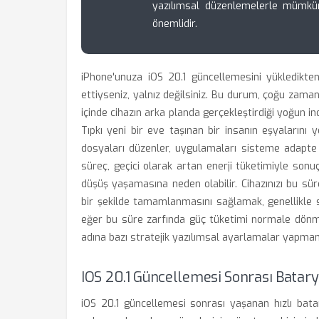
yazılımsal düzenlemelerle mümkü
önemlidir.
iPhone'unuza iOS 20.1 güncellemesini yükledikten
ettiyseniz, yalnız değilsiniz. Bu durum, çoğu zama
içinde cihazın arka planda gerçekleştirdiği yoğun 
Tıpkı yeni bir eve taşınan bir insanın eşyalarını 
dosyaları düzenler, uygulamaları sisteme adapte e
süreç, geçici olarak artan enerji tüketimiyle sonuç
düşüş yaşamasına neden olabilir. Cihazınızı bu sü
bir şekilde tamamlanmasını sağlamak, genellikle 
eğer bu süre zarfında güç tüketimi normale dönme
adına bazı stratejik yazılımsal ayarlamalar yapmanı
IOS 20.1 Güncellemesi Sonrası Batar
iOS 20.1 güncellemesi sonrası yaşanan hızlı bata