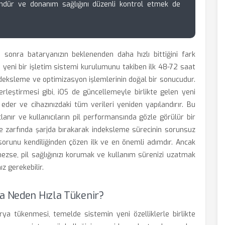
ndür ve donanım sağlığını düzenli kontrol etmek de
 sonra bataryanızın beklenenden daha hızlı bittiğini fark
n yeni bir işletim sistemi kurulumunu takiben ilk 48-72 saat
indeksleme ve optimizasyon işlemlerinin doğal bir sonucudur.
yerleştirmesi gibi, iOS de güncellemeyle birlikte gelen yeni
der ve cihazınızdaki tüm verileri yeniden yapılandırır. Bu
lanır ve kullanıcıların pil performansında gözle görülür bir
re zarfında şarjda bırakarak indeksleme sürecinin sorunsuz
sorunu kendiliğinden çözen ilk ve en önemli adımdır. Ancak
zse, pil sağlığınızı korumak ve kullanım sürenizi uzatmak
z gerekebilir.
ya Neden Hızla Tükenir?
rya tükenmesi, temelde sistemin yeni özelliklerle birlikte