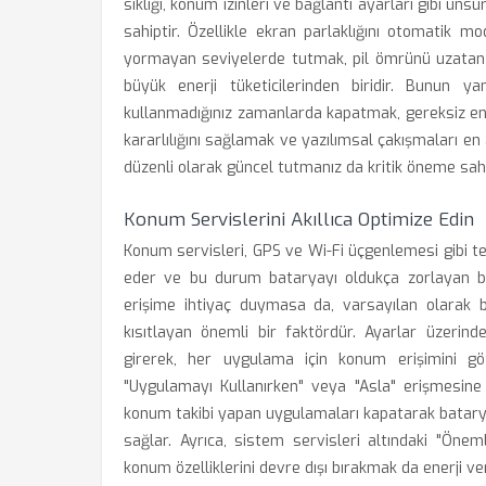
sıklığı, konum izinleri ve bağlantı ayarları gibi uns
sahiptir. Özellikle ekran parlaklığını otomatik
yormayan seviyelerde tutmak, pil ömrünü uzatan en
büyük enerji tüketicilerinden biridir. Bunun yan
kullanmadığınız zamanlarda kapatmak, gereksiz ene
kararlılığını sağlamak ve yazılımsal çakışmaları e
düzenli olarak güncel tutmanız da kritik öneme sahi
Konum Servislerini Akıllıca Optimize Edin
Konum servisleri, GPS ve Wi-Fi üçgenlemesi gibi tekn
eder ve bu durum bataryayı oldukça zorlayan bi
erişime ihtiyaç duymasa da, varsayılan olarak b
kısıtlayan önemli bir faktördür. Ayarlar üzerin
girerek, her uygulama için konum erişimini g
"Uygulamayı Kullanırken" veya "Asla" erişmesine 
konum takibi yapan uygulamaları kapatarak batary
sağlar. Ayrıca, sistem servisleri altındaki "Öne
konum özelliklerini devre dışı bırakmak da enerji verim