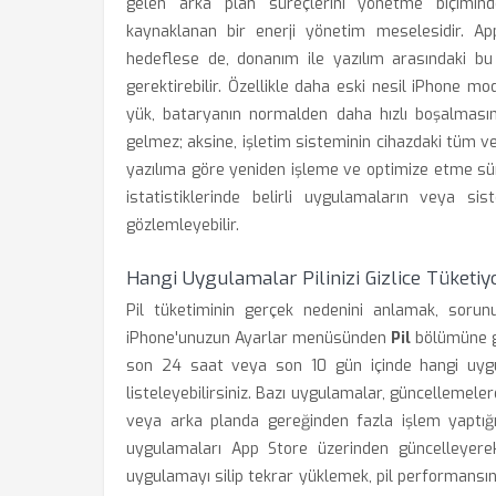
gelen arka plan süreçlerini yönetme biçimin
kaynaklanan bir enerji yönetim meselesidir. Ap
hedeflese de, donanım ile yazılım arasındaki b
gerektirebilir. Özellikle daha eski nesil iPhone mo
yük, bataryanın normalden daha hızlı boşalmasına
gelmez; aksine, işletim sisteminin cihazdaki tüm ve
yazılıma göre yeniden işleme ve optimize etme süre
istatistiklerinde belirli uygulamaların veya s
gözlemleyebilir.
Hangi Uygulamalar Pilinizi Gizlice Tüketiyo
Pil tüketiminin gerçek nedenini anlamak, sorunu
iPhone'unuzun Ayarlar menüsünden
Pil
bölümüne gid
son 24 saat veya son 10 gün içinde hangi uygula
listeleyebilirsiniz. Bazı uygulamalar, güncelleme
veya arka planda gereğinden fazla işlem yaptığı iç
uygulamaları App Store üzerinden güncelleyere
uygulamayı silip tekrar yüklemek, pil performansını 