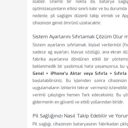
olabilir. Önemli bir nokta da, batarya sağl
optimizasyonların etkisi sınırlı kalır ve bu durumd
nedenle, pil sağlığını düzenli takip etmek ve Ap
cihazınızın genel ömrünü uzatacaktır.
Sistem Ayarlarını Sıfırlamak Çözüm Olur 
Sistem ayarlarını sıfırlamak, kişisel verilerinizi (
sadece ağ ayarları, klavye sözlüğü, ana ekran düzen
fabrika ayarlarına döndüren etkili bir yönte
beklenmedik bir yazılımsal hata yaşanıyorsa, bu 
Genel > iPhone'u Aktar veya Sıfırla > Sıfırla
başlatabilirsiniz. Bu işlemden sonra cihazınız
uygulamaların izinlerini tekrar vermeniz istenebil
verimli çalıştığını hemen fark edeceksiniz. Bu y
gidermenin en güvenli ve etkili yollarından biridir.
Pil Sağlığınızı Nasıl Takip Edebilir ve Yoru
Pil sağlığı, cihazınızın bataryasının fabrikadan ç