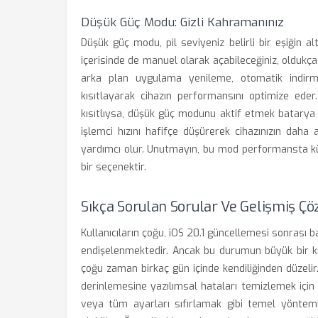
Düşük Güç Modu: Gizli Kahramanınız
Düşük güç modu, pil seviyeniz belirli bir eşiğin
içerisinde de manuel olarak açabileceğiniz, oldukça
arka plan uygulama yenileme, otomatik indirme
kısıtlayarak cihazın performansını optimize eder
kısıtlıysa, düşük güç modunu aktif etmek batarya 
işlemci hızını hafifçe düşürerek cihazınızın dah
yardımcı olur. Unutmayın, bu mod performansta küç
bir seçenektir.
Sıkça Sorulan Sorular Ve Gelişmiş Ç
Kullanıcıların çoğu, iOS 20.1 güncellemesi sonrası
endişelenmektedir. Ancak bu durumun büyük bir kıs
çoğu zaman birkaç gün içinde kendiliğinden düzel
derinlemesine yazılımsal hataları temizlemek için
veya tüm ayarları sıfırlamak gibi temel yöntemle