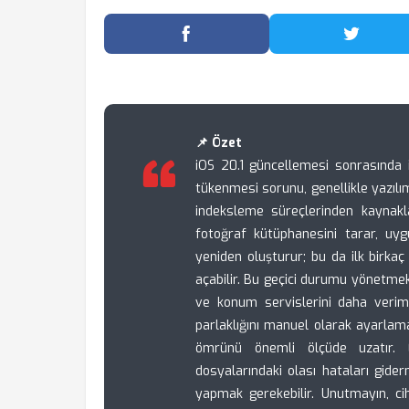
Facebook'ta Paylaş
Twitter
📌 Özet
iOS 20.1 güncellemesi sonrasında iPh
tükenmesi sorunu, genellikle yazılı
indeksleme süreçlerinden kaynaklan
fotoğraf kütüphanesini tarar, uy
yeniden oluşturur; bu da ilk birkaç
açabilir. Bu geçici durumu yönetmek
ve konum servislerini daha verim
parlaklığını manuel olarak ayarla
ömrünü önemli ölçüde uzatır.
dosyalarındaki olası hataları gide
yapmak gerekebilir. Unutmayın, cih