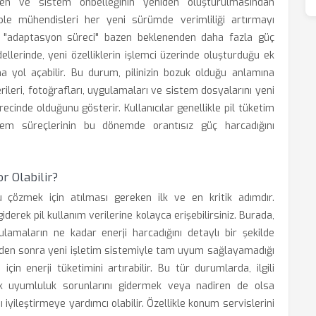
den ve sistem önbelleğinin yeniden oluşturulmasından
ple mühendisleri her yeni sürümde verimliliği artırmayı
u "adaptasyon süreci" bazen beklenenden daha fazla güç
dellerinde, yeni özelliklerin işlemci üzerinde oluşturduğu ek
 yol açabilir. Bu durum, pilinizin bozuk olduğu anlamına
rileri, fotoğrafları, uygulamaları ve sistem dosyalarını yeni
cinde olduğunu gösterir. Kullanıcılar genellikle pil tüketim
istem süreçlerinin bu dönemde orantısız güç harcadığını
r Olabilir?
 çözmek için atılması gereken ilk ve en kritik adımdır.
erek pil kullanım verilerine kolayca erişebilirsiniz. Burada,
maların ne kadar enerji harcadığını detaylı bir şekilde
lerden sonra yeni işletim sistemiyle tam uyum sağlayamadığı
in enerji tüketimini artırabilir. Bu tür durumlarda, ilgili
k uyumluluk sorunlarını gidermek veya nadiren de olsa
iyileştirmeye yardımcı olabilir. Özellikle konum servislerini