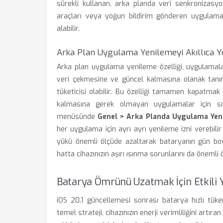
sürekli kullanan, arka planda veri senkronizas
araçları veya yoğun bildirim gönderen uygulama
alabilir.
Arka Plan Uygulama Yenilemeyi Akıllıca Y
Arka plan uygulama yenileme özelliği, uygulamalar
veri çekmesine ve güncel kalmasına olanak tanır.
tüketicisi olabilir. Bu özelliği tamamen kapatmak
kalmasına gerek olmayan uygulamalar için sını
menüsünde
Genel > Arka Planda Uygulama Yen
her uygulama için ayrı ayrı yenileme izni verebilir
yükü önemli ölçüde azaltarak bataryanın gün boyu
hatta cihazınızın aşırı ısınma sorunlarını da öneml
Batarya Ömrünü Uzatmak İçin Etkili
iOS 20.1 güncellemesi sonrası batarya hızlı tük
temel strateji, cihazınızın enerji verimliliğini artıran