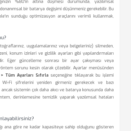
ığınızın %80'in altına düşmesi durumunda, yazılımsal
a donanımsal bir batarya değişimi düşünmeniz gerekebilir. Bu
ple'ın sunduğu optimizasyon araçlarını verimli kullanmak,
mu?
fotoğraflarınız, uygulamalarınız veya belgeleriniz) silmeden,
i, konum izinleri ve gizlilik ayarları gibi yapılandırmaları
mdir. Eğer güncelleme sonrası bir ayar çakışması veya
yöntem sorunu kesin olarak çözebilir. Ayarlar menüsünden
 > Tüm Ayarları Sıfırla
seçeneğine tıklayarak bu işlemi
ın Wi-Fi şifrelerini yeniden girmeniz gerekecek ve bazı
ir, ancak sistemin çok daha akıcı ve batarya konusunda daha
öntem, derinlemesine temizlik yaparak yazılımsal hataları
mlayabilirsiniz?
ıktığı ana göre ne kadar kapasiteye sahip olduğunu gösteren