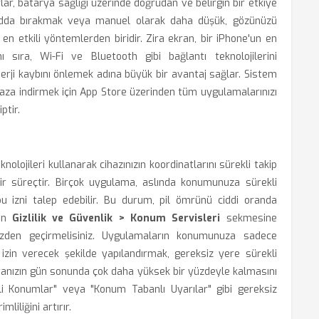
urlar, batarya sağlığı üzerinde doğrudan ve belirgin bir etkiye
 modda bırakmak veya manuel olarak daha düşük, gözünüzü
 etkili yöntemlerden biridir. Zira ekran, bir iPhone'un en
ı sıra, Wi-Fi ve Bluetooth gibi bağlantı teknolojilerini
rji kaybını önlemek adına büyük bir avantaj sağlar. Sistem
n aza indirmek için App Store üzerinden tüm uygulamalarınızı
ptir.
olojileri kullanarak cihazınızın koordinatlarını sürekli takip
r süreçtir. Birçok uygulama, aslında konumunuza sürekli
u izni talep edebilir. Bu durum, pil ömrünü ciddi oranda
den
Gizlilik ve Güvenlik > Konum Servisleri
sekmesine
özden geçirmelisiniz. Uygulamaların konumunuza sadece
izin verecek şekilde yapılandırmak, gereksiz yere sürekli
anızın gün sonunda çok daha yüksek bir yüzdeyle kalmasını
mli Konumlar" veya "Konum Tabanlı Uyarılar" gibi gereksiz
liliğini artırır.