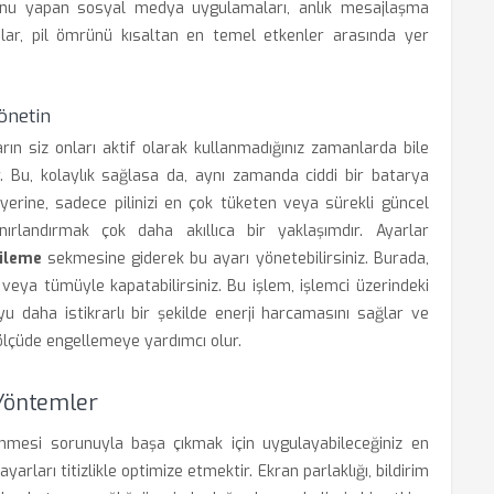
yonu yapan sosyal medya uygulamaları, anlık mesajlaşma
lar, pil ömrünü kısaltan en temel etkenler arasında yer
önetin
ın siz onları aktif olarak kullanmadığınız zamanlarda bile
 Bu, kolaylık sağlasa da, aynı zamanda ciddi bir batarya
 yerine, sadece pilinizi en çok tüketen veya sürekli güncel
rlandırmak çok daha akıllıca bir yaklaşımdır. Ayarlar
ileme
sekmesine giderek bu ayarı yönetebilirsiniz. Burada,
 veya tümüyle kapatabilirsiniz. Bu işlem, işlemci üzerindeki
 daha istikrarlı bir şekilde enerji harcamasını sağlar ve
i ölçüde engellemeye yardımcı olur.
 Yöntemler
enmesi sorunuyla başa çıkmak için uygulayabileceğiniz en
 ayarları titizlikle optimize etmektir. Ekran parlaklığı, bildirim