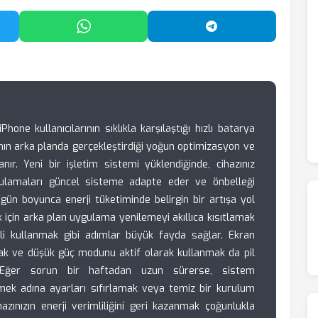
'da Paylaş
WhatsApp'ta Paylaş
Telegram'da Payl
one kullanıcılarının sıklıkla karşılaştığı hızlı batarya
mın arka planda gerçekleştirdiği yoğun optimizasyon ve
ır. Yeni bir işletim sistemi yüklendiğinde, cihazınız
gulamaları güncel sisteme adapte eder ve önbelleği
 gün boyunca enerji tüketiminde belirgin bir artışa yol
 için arka plan uygulama yenilemeyi akıllıca kısıtlamak
li kullanmak gibi adımlar büyük fayda sağlar. Ekran
mak ve düşük güç modunu aktif olarak kullanmak da pil
 Eğer sorun bir haftadan uzun sürerse, sistem
rmek adına ayarları sıfırlamak veya temiz bir kurulum
azınızın enerji verimliliğini geri kazanmak çoğunlukla