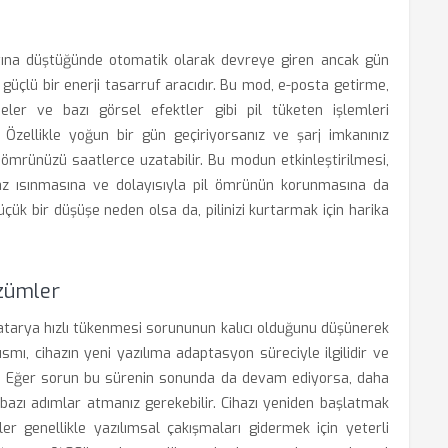
 altına düştüğünde otomatik olarak devreye giren ancak gün
 güçlü bir enerji tasarruf aracıdır. Bu mod, e-posta getirme,
ler ve bazı görsel efektler gibi pil tüketen işlemleri
. Özellikle yoğun bir gün geçiriyorsanız ve şarj imkanınız
ömrünüzü saatlerce uzatabilir. Bu modun etkinleştirilmesi,
a az ısınmasına ve dolayısıyla pil ömrünün korunmasına da
ük bir düşüşe neden olsa da, pilinizi kurtarmak için harika
özümler
 batarya hızlı tükenmesi sorununun kalıcı olduğunu düşünerek
mı, cihazın yeni yazılıma adaptasyon süreciyle ilgilidir ve
ir. Eğer sorun bu sürenin sonunda da devam ediyorsa, daha
 bazı adımlar atmanız gerekebilir. Cihazı yeniden başlatmak
r genellikle yazılımsal çakışmaları gidermek için yeterli