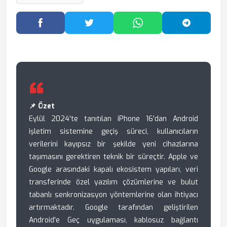
Facebook'ta Paylaş
Twitter'da Paylaş
WhatsApp'ta Paylaş
Telegram
📌 Özet
Eylül 2024'te tanıtılan iPhone 16'dan Android
işletim sistemine geçiş süreci, kullanıcıların
verilerini kayıpsız bir şekilde yeni cihazlarına
taşımasını gerektiren teknik bir süreçtir. Apple ve
Google arasındaki kapalı ekosistem yapıları, veri
transferinde özel yazılım çözümlerine ve bulut
tabanlı senkronizasyon yöntemlerine olan ihtiyacı
artırmaktadır. Google tarafından geliştirilen
Android'e Geç uygulaması, kablosuz bağlantı