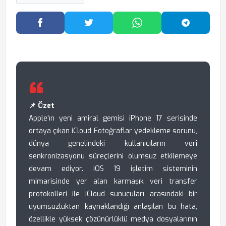
Facebook'ta Paylaş
Twitter'da Paylaş
WhatsApp'ta Paylaş
Telegram
📌 Özet
Apple'ın yeni amiral gemisi iPhone 17 serisinde
ortaya çıkan iCloud Fotoğraflar yedekleme sorunu,
dünya genelindeki kullanıcıların veri
senkronizasyonu süreçlerini olumsuz etkilemeye
devam ediyor. iOS 19 işletim sisteminin
mimarisinde yer alan karmaşık veri transfer
protokolleri ile iCloud sunucuları arasındaki bir
uyumsuzluktan kaynaklandığı anlaşılan bu hata,
özellikle yüksek çözünürlüklü medya dosyalarının