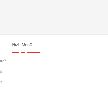
Hızlı Menü
nır?
mü
ab