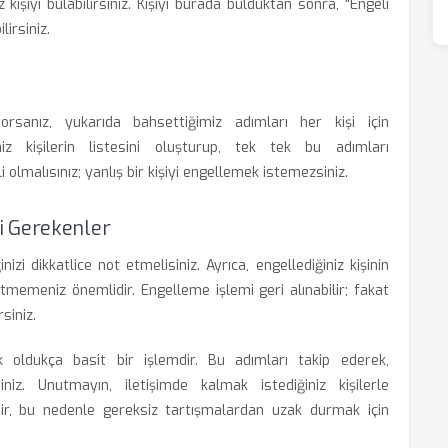
kişiyi bulabilirsiniz. Kişiyi burada bulduktan sonra, "Engeli
lirsiniz.
orsanız, yukarıda bahsettiğimiz adımları her kişi için
iz kişilerin listesini oluşturup, tek tek bu adımları
i olmalısınız; yanlış bir kişiyi engellemek istemezsiniz.
i Gerekenler
izi dikkatlice not etmelisiniz. Ayrıca, engellediğiniz kişinin
ybetmemeniz önemlidir. Engelleme işlemi geri alınabilir; fakat
siniz.
k oldukça basit bir işlemdir. Bu adımları takip ederek,
iniz. Unutmayın, iletişimde kalmak istediğiniz kişilerle
r, bu nedenle gereksiz tartışmalardan uzak durmak için