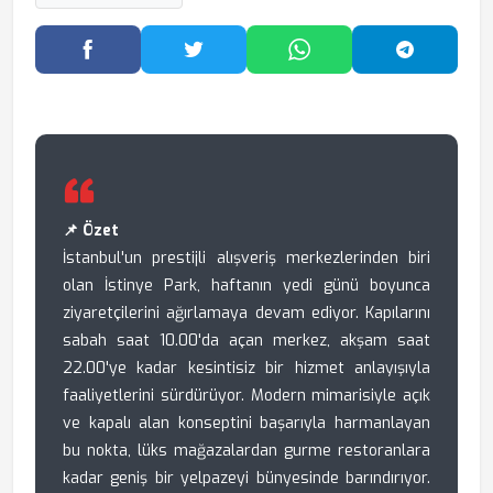
Facebook'ta Paylaş
Twitter'da Paylaş
WhatsApp'ta Paylaş
Telegram
📌 Özet
İstanbul'un prestijli alışveriş merkezlerinden biri
olan İstinye Park, haftanın yedi günü boyunca
ziyaretçilerini ağırlamaya devam ediyor. Kapılarını
sabah saat 10.00'da açan merkez, akşam saat
22.00'ye kadar kesintisiz bir hizmet anlayışıyla
faaliyetlerini sürdürüyor. Modern mimarisiyle açık
ve kapalı alan konseptini başarıyla harmanlayan
bu nokta, lüks mağazalardan gurme restoranlara
kadar geniş bir yelpazeyi bünyesinde barındırıyor.