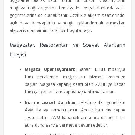
uygulama olarak kabul edilir. Bu düzen, ziyaretçilerin
mağaza mağaza gezmekten ziyade, sosyal alanlarda vakit
geçirmelerine de olanak tanır. Özellikle akşam saatlerinde,
açık hava konseptinin sunduğu ışıklandırmalı atmosfer,
alışveriş deneyimini farklı bir boyuta taşır.
Mağazalar, Restoranlar ve Sosyal Alanların
İşleyişi
Mağaza Operasyonları:
Sabah 10.00 itibarıyla
tüm perakende mağazaları hizmet vermeye
başlar. Mağaza kapanış saati olan 22.00'ye kadar
tüm çalışanlar tam kapasiteyle hizmet sunar.
Gurme Lezzet Durakları:
Restoranlar genellikle
AVM ile eş zamanlı açılır. Ancak bazı dış cephe
restoranları, AVM kapandıktan sonra da belirli bir
süre daha servis vermeye devam edebilir.