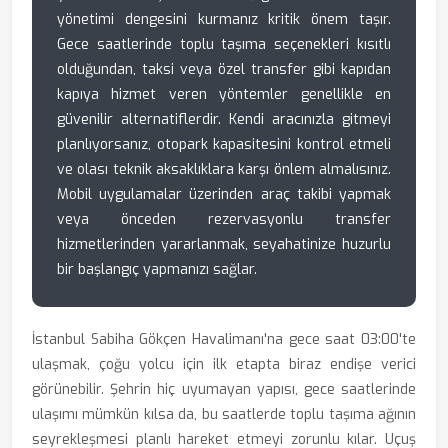
yönetimi dengesini kurmanız kritik önem taşır.
Gece saatlerinde toplu taşıma seçenekleri kısıtlı
olduğundan, taksi veya özel transfer gibi kapıdan
kapıya hizmet veren yöntemler genellikle en
güvenilir alternatiflerdir. Kendi aracınızla gitmeyi
planlıyorsanız, otopark kapasitesini kontrol etmeli
ve olası teknik aksaklıklara karşı önlem almalısınız.
Mobil uygulamalar üzerinden araç takibi yapmak
veya önceden rezervasyonlu transfer
hizmetlerinden yararlanmak, seyahatinize huzurlu
bir başlangıç yapmanızı sağlar.
İstanbul Sabiha Gökçen Havalimanı'na gece saat 03:00'te
ulaşmak, çoğu yolcu için ilk etapta biraz endişe verici
görünebilir. Şehrin hiç uyumayan yapısı, gece saatlerinde
ulaşımı mümkün kılsa da, bu saatlerde toplu taşıma ağının
seyrekleşmesi planlı hareket etmeyi zorunlu kılar. Uçuş