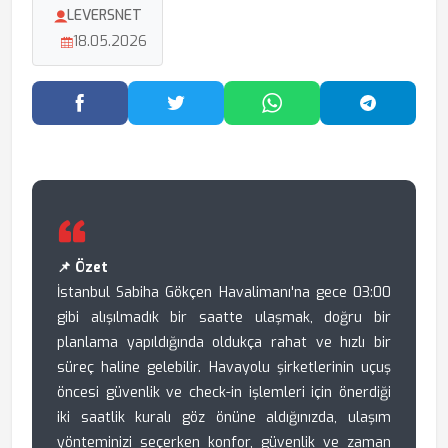
LEVERSNET
18.05.2026
Facebook'ta Paylaş
Twitter'da Paylaş
WhatsApp'ta Paylaş
Telegram
📌 Özet
İstanbul Sabiha Gökçen Havalimanı'na gece 03:00
gibi alışılmadık bir saatte ulaşmak, doğru bir
planlama yapıldığında oldukça rahat ve hızlı bir
süreç haline gelebilir. Havayolu şirketlerinin uçuş
öncesi güvenlik ve check-in işlemleri için önerdiği
iki saatlik kuralı göz önüne aldığınızda, ulaşım
yönteminizi seçerken konfor, güvenlik ve zaman