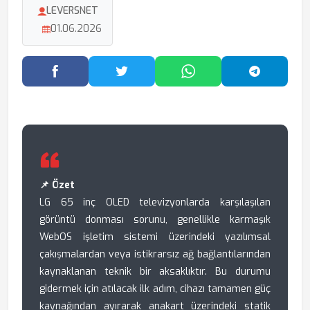
LEVERSNET
01.06.2026
Facebook'ta Paylaş
Twitter'da Paylaş
WhatsApp'ta Paylaş
Telegram
📌 Özet
LG 65 inç OLED televizyonlarda karşılaşılan
görüntü donması sorunu, genellikle karmaşık
WebOS işletim sistemi üzerindeki yazılımsal
çakışmalardan veya istikrarsız ağ bağlantılarından
kaynaklanan teknik bir aksaklıktır. Bu durumu
gidermek için atılacak ilk adım, cihazı tamamen güç
kaynağından ayırarak anakart üzerindeki statik