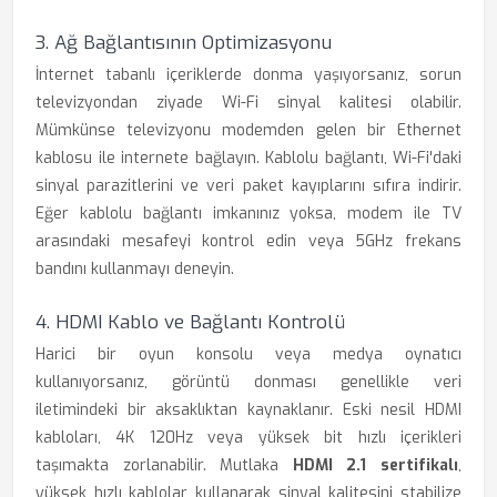
3. Ağ Bağlantısının Optimizasyonu
İnternet tabanlı içeriklerde donma yaşıyorsanız, sorun
televizyondan ziyade Wi-Fi sinyal kalitesi olabilir.
Mümkünse televizyonu modemden gelen bir Ethernet
kablosu ile internete bağlayın. Kablolu bağlantı, Wi-Fi'daki
sinyal parazitlerini ve veri paket kayıplarını sıfıra indirir.
Eğer kablolu bağlantı imkanınız yoksa, modem ile TV
arasındaki mesafeyi kontrol edin veya 5GHz frekans
bandını kullanmayı deneyin.
4. HDMI Kablo ve Bağlantı Kontrolü
Harici bir oyun konsolu veya medya oynatıcı
kullanıyorsanız, görüntü donması genellikle veri
iletimindeki bir aksaklıktan kaynaklanır. Eski nesil HDMI
kabloları, 4K 120Hz veya yüksek bit hızlı içerikleri
taşımakta zorlanabilir. Mutlaka
HDMI 2.1 sertifikalı
,
yüksek hızlı kablolar kullanarak sinyal kalitesini stabilize