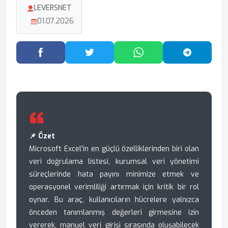
LEVERSNET
01.07.2026
Facebook'ta Paylaş
Twitter'da Paylaş
WhatsApp'ta Paylaş
Telegram
📌 Özet
Microsoft Excel'in en güçlü özelliklerinden biri olan
veri doğrulama listesi, kurumsal veri yönetimi
süreçlerinde hata payını minimize etmek ve
operasyonel verimliliği artırmak için kritik bir rol
oynar. Bu araç, kullanıcıların hücrelere yalnızca
önceden tanımlanmış değerleri girmesine izin
vererek, manuel veri girişi sırasında oluşabilecek