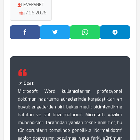
LEVERSNET
27.06.2026
Facebook'ta Paylaş
Twitter'da Paylaş
WhatsApp'ta Paylaş
Telegram
📌 Özet
Microsoft Word kullanıcılarının profesyonel
doküman hazırlama süreçlerinde karşılaştıkları en
büyük engellerden biri, beklenmedik biçimlendirme
hataları ve stil bozulmalarıdır. Microsoft yazılım
mühendisleri tarafından yapılan teknik analizler, bu
tür sorunların temelinde genellikle 'Normal.dotm'
şablon dosyasının bozulması veya farklı sürümler