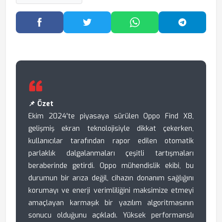
Facebook'ta Paylaş
Twitter'da Paylaş
WhatsApp'ta Paylaş
Telegram
📌 Özet
Ekim 2024'te piyasaya sürülen Oppo Find X8,
gelişmiş ekran teknolojisiyle dikkat çekerken,
kullanıcılar tarafından rapor edilen otomatik
parlaklık dalgalanmaları çeşitli tartışmaları
beraberinde getirdi. Oppo mühendislik ekibi, bu
durumun bir arıza değil, cihazın donanım sağlığını
korumayı ve enerji verimliliğini maksimize etmeyi
amaçlayan karmaşık bir yazılım algoritmasının
sonucu olduğunu açıkladı. Yüksek performanslı