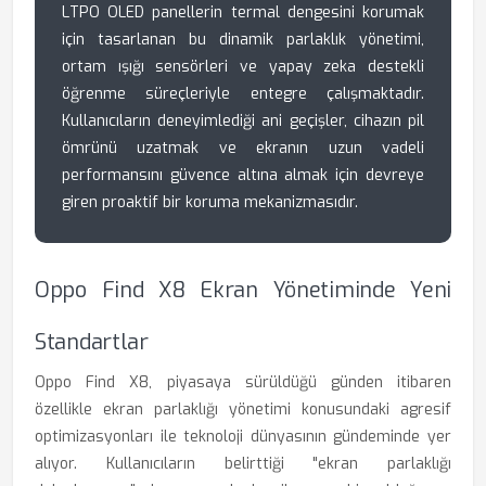
LTPO OLED panellerin termal dengesini korumak
için tasarlanan bu dinamik parlaklık yönetimi,
ortam ışığı sensörleri ve yapay zeka destekli
öğrenme süreçleriyle entegre çalışmaktadır.
Kullanıcıların deneyimlediği ani geçişler, cihazın pil
ömrünü uzatmak ve ekranın uzun vadeli
performansını güvence altına almak için devreye
giren proaktif bir koruma mekanizmasıdır.
Oppo Find X8 Ekran Yönetiminde Yeni
Standartlar
Oppo Find X8, piyasaya sürüldüğü günden itibaren
özellikle ekran parlaklığı yönetimi konusundaki agresif
optimizasyonları ile teknoloji dünyasının gündeminde yer
alıyor. Kullanıcıların belirttiği "ekran parlaklığı