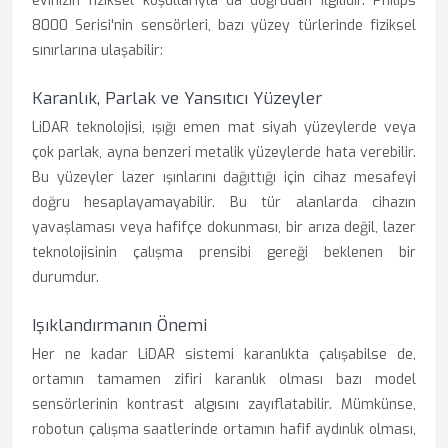
evinizin fiziksel koşullarıyla da doğrudan ilgilidir. Philips
8000 Serisi'nin sensörleri, bazı yüzey türlerinde fiziksel
sınırlarına ulaşabilir:
Karanlık, Parlak ve Yansıtıcı Yüzeyler
LiDAR teknolojisi, ışığı emen mat siyah yüzeylerde veya
çok parlak, ayna benzeri metalik yüzeylerde hata verebilir.
Bu yüzeyler lazer ışınlarını dağıttığı için cihaz mesafeyi
doğru hesaplayamayabilir. Bu tür alanlarda cihazın
yavaşlaması veya hafifçe dokunması, bir arıza değil, lazer
teknolojisinin çalışma prensibi gereği beklenen bir
durumdur.
Işıklandırmanın Önemi
Her ne kadar LiDAR sistemi karanlıkta çalışabilse de,
ortamın tamamen zifiri karanlık olması bazı model
sensörlerinin kontrast algısını zayıflatabilir. Mümkünse,
robotun çalışma saatlerinde ortamın hafif aydınlık olması,