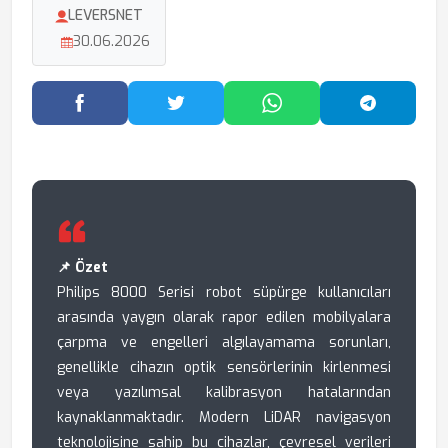
LEVERSNET
30.06.2026
Facebook'ta Paylaş
Twitter'da Paylaş
WhatsApp'ta Paylaş
Telegram
📌 Özet
Philips 8000 Serisi robot süpürge kullanıcıları
arasında yaygın olarak rapor edilen mobilyalara
çarpma ve engelleri algılayamama sorunları,
genellikle cihazın optik sensörlerinin kirlenmesi
veya yazılımsal kalibrasyon hatalarından
kaynaklanmaktadır. Modern LiDAR navigasyon
teknolojisine sahip bu cihazlar, çevresel verileri