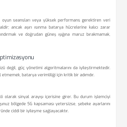
n oyun seansları veya yüksek performans gerektiren veri
aldir; ancak aşırı ısınma batarya hücrelerine kalıcı zarar
an arındırmak ve doğrudan güneş ışığına maruz bırakmamak,
Optimizasyonu
ü değil, güç yönetimi algoritmalarını da iyileştirmektedir.
 etmemek, batarya verimliliği için kritik bir adımdır.
li olarak sinyal arayışı içerisine girer. Bu durum işlemciyi
duğunuz bölgede 5G kapsaması yetersizse, şebeke ayarlarını
de ciddi bir iyileşme sağlayacaktır.