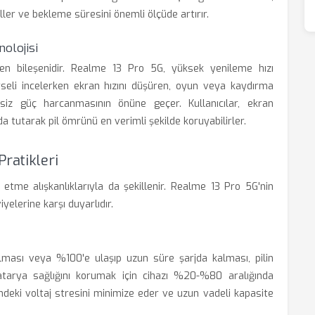
ler ve bekleme süresini önemli ölçüde artırır.
olojisi
eten bileşenidir. Realme 13 Pro 5G, yüksek yenileme hızı
görseli incelerken ekran hızını düşüren, oyun veya kaydırma
siz güç harcanmasının önüne geçer. Kullanıcılar, ekran
 tutarak pil ömrünü en verimli şekilde koruyabilirler.
Pratikleri
etme alışkanlıklarıyla da şekillenir. Realme 13 Pro 5G'nin
iyelerine karşı duyarlıdır.
ası veya %100'e ulaşıp uzun süre şarjda kalması, pilin
atarya sağlığını korumak için cihazı %20-%80 aralığında
ndeki voltaj stresini minimize eder ve uzun vadeli kapasite