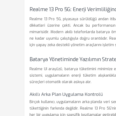
Realme 13 Pro 5G: Enerji Verimliliğin
Realme 13 Pro 5G, piyasaya sürüldüğü andan iti
dikkatleri üzerine çekti. Ancak bu performansın 
mimarisidir. Modern akıllı telefonlarda batarya öm
ne kadar uyumlu çalıştığıyla doğru orantılıdır. Re
için yapay zeka destekli yönetim araçlarını işletim
Batarya Yönetiminde Yazılımın Strate
Realme UI arayüzü, batarya tüketimini minimize etm
sistemi, uygulamaların enerji tüketim alışkanlık
süreçleri otomatik olarak askıya alır.
Akıllı Arka Plan Uygulama Kontrolü
Birçok kullanıcı, uygulamaların arka planda veri
tükettiğinin farkında değildir. Realme 13 Pro 5G'n
her bir uygulama için spesifik kısıtlamalar getirebili