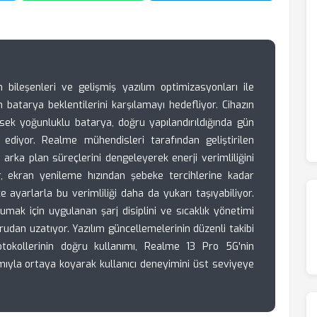
ileşenleri ve gelişmiş yazılım optimizasyonları ile
ın batarya beklentilerini karşılamayı hedefliyor. Cihazın
k yoğunluklu batarya, doğru yapılandırıldığında gün
diyor. Realme mühendisleri tarafından geliştirilen
 arka plan süreçlerini dengeleyerek enerji verimliliğini
ar, ekran yenileme hızından şebeke tercihlerine kadar
e ayarlarla bu verimliliği daha da yukarı taşıyabiliyor.
rumak için uygulanan şarj disiplini ve sıcaklık yönetimi
rudan uzatıyor. Yazılım güncellemelerinin düzenli takibi
otokollerinin doğru kullanımı, Realme 13 Pro 5G'nin
ıyla ortaya koyarak kullanıcı deneyimini üst seviyeye