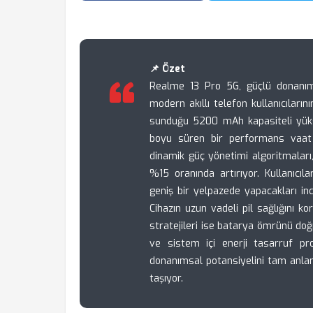
📌 Özet
Realme 13 Pro 5G, güçlü donanım b
modern akıllı telefon kullanıcıların
sunduğu 5200 mAh kapasiteli yükse
boyu süren bir performans vaat e
dinamik güç yönetimi algoritmaları,
%15 oranında artırıyor. Kullanıcıl
geniş bir yelpazede yapacakları inc
Cihazın uzun vadeli pil sağlığını ko
stratejileri ise batarya ömrünü doğ
ve sistem içi enerji tasarruf pr
donanımsal potansiyelini tam anlam
taşıyor.