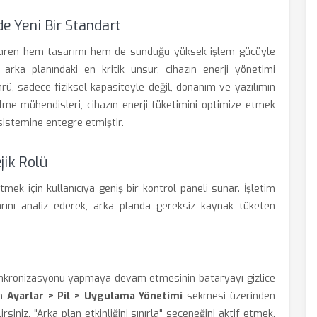
de Yeni Bir Standart
baren hem tasarımı hem de sunduğu yüksek işlem gücüyle
arka planındaki en kritik unsur, cihazın enerji yönetimi
rü, sadece fiziksel kapasiteyle değil, donanım ve yazılımın
alme mühendisleri, cihazın enerji tüketimini optimize etmek
 sistemine entegre etmiştir.
jik Rolü
ek için kullanıcıya geniş bir kontrol paneli sunar. İşletim
larını analiz ederek, arka planda gereksiz kaynak tüketen
 senkronizasyonu yapmaya devam etmesinin bataryayı gizlice
in
Ayarlar > Pil > Uygulama Yönetimi
sekmesi üzerinden
rsiniz. "Arka plan etkinliğini sınırla" seçeneğini aktif etmek,