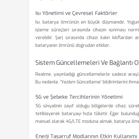
Isı Yönetimi ve Çevresel Faktörler
Isı, batarya ömrünün en büyük düşmanıdır. Yoğu
işleme süreçleri sırasında cihazın ısınması norm
verebilir. Şarj sırasında cihazı kalın kılıflard
bataryanın ömrünü doğrudan etkiler.
Sistem Güncellemeleri Ve Bağlantı 
Realme, yayınladığı güncellemelerle sadece arayüz
Bu nedenle, 'Yazılım Güncelleme' bildirimlerini ihmal
5G ve Şebeke Tercihlerinin Yönetimi
5G sinyalinin zayıf olduğu bölgelerde cihaz, sürek
tetikleyerek bataryayı hızla tüketir. Eğer bulun
manuel olarak 4G/LTE moduna almak, batarya ömrün
Enerji Tasarruf Modlarının Etkin Kullanımı