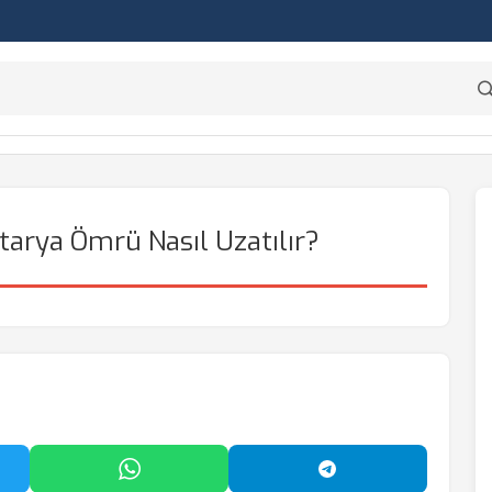
tarya Ömrü Nasıl Uzatılır?
'da Paylaş
WhatsApp'ta Paylaş
Telegram'da Payl