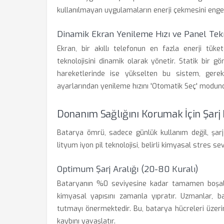
kullanılmayan uygulamaların enerji çekmesini engel
Dinamik Ekran Yenileme Hızı ve Panel Tekn
Ekran, bir akıllı telefonun en fazla enerji tük
teknolojisini dinamik olarak yönetir. Statik bir 
hareketlerinde ise yükselten bu sistem, gerek
ayarlarından yenileme hızını 'Otomatik Seç' modunda
Donanım Sağlığını Korumak İçin Şarj 
Batarya ömrü, sadece günlük kullanım değil, şarj 
lityum iyon pil teknolojisi, belirli kimyasal stres sev
Optimum Şarj Aralığı (20-80 Kuralı)
Bataryanın %0 seviyesine kadar tamamen boşalm
kimyasal yapısını zamanla yıpratır. Uzmanlar, b
tutmayı önermektedir. Bu, batarya hücreleri üzeri
kaybını yavaşlatır.