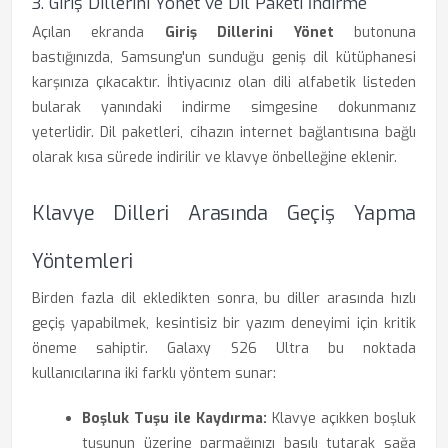
3. Giriş Dillerini Yönet ve Dil Paketi İndirme
Açılan ekranda
Giriş Dillerini Yönet
butonuna
bastığınızda, Samsung'un sunduğu geniş dil kütüphanesi
karşınıza çıkacaktır. İhtiyacınız olan dili alfabetik listeden
bularak yanındaki indirme simgesine dokunmanız
yeterlidir. Dil paketleri, cihazın internet bağlantısına bağlı
olarak kısa sürede indirilir ve klavye önbelleğine eklenir.
Klavye Dilleri Arasında Geçiş Yapma
Yöntemleri
Birden fazla dil ekledikten sonra, bu diller arasında hızlı
geçiş yapabilmek, kesintisiz bir yazım deneyimi için kritik
öneme sahiptir. Galaxy S26 Ultra bu noktada
kullanıcılarına iki farklı yöntem sunar:
Boşluk Tuşu ile Kaydırma:
Klavye açıkken boşluk
tuşunun üzerine parmağınızı basılı tutarak sağa