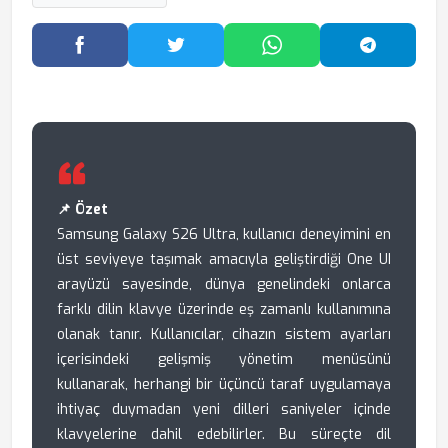
Facebook'ta Paylaş
Twitter'da Paylaş
WhatsApp'ta Paylaş
Telegram
📌 Özet
Samsung Galaxy S26 Ultra, kullanıcı deneyimini en
üst seviyeye taşımak amacıyla geliştirdiği One UI
arayüzü sayesinde, dünya genelindeki onlarca
farklı dilin klavye üzerinde eş zamanlı kullanımına
olanak tanır. Kullanıcılar, cihazın sistem ayarları
içerisindeki gelişmiş yönetim menüsünü
kullanarak, herhangi bir üçüncü taraf uygulamaya
ihtiyaç duymadan yeni dilleri saniyeler içinde
klavyelerine dahil edebilirler. Bu süreçte dil