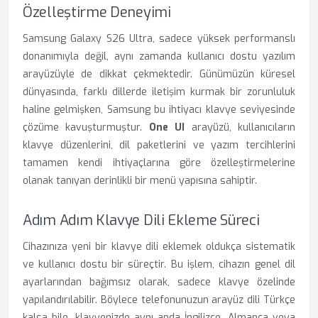
Özelleştirme Deneyimi
Samsung Galaxy S26 Ultra, sadece yüksek performanslı
donanımıyla değil, aynı zamanda kullanıcı dostu yazılım
arayüzüyle de dikkat çekmektedir. Günümüzün küresel
dünyasında, farklı dillerde iletişim kurmak bir zorunluluk
haline gelmişken, Samsung bu ihtiyacı klavye seviyesinde
çözüme kavuşturmuştur.
One UI
arayüzü, kullanıcıların
klavye düzenlerini, dil paketlerini ve yazım tercihlerini
tamamen kendi ihtiyaçlarına göre özelleştirmelerine
olanak tanıyan derinlikli bir menü yapısına sahiptir.
Adım Adım Klavye Dili Ekleme Süreci
Cihazınıza yeni bir klavye dili eklemek oldukça sistematik
ve kullanıcı dostu bir süreçtir. Bu işlem, cihazın genel dil
ayarlarından bağımsız olarak, sadece klavye özelinde
yapılandırılabilir. Böylece telefonunuzun arayüz dili Türkçe
kalsa bile, klavyenizde aynı anda İngilizce, Almanca veya