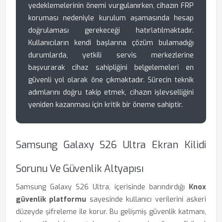
yedeklemelerinin önemi vurgulanırken, cihazın FRP
koruması nedeniyle kurulum aşamasında hesap
doğrulaması gerekeceği hatırlatılmaktadır.
Kullanıcıların kendi başlarına çözüm bulamadığı
durumlarda, yetkili servis merkezlerine
başvurarak cihaz sahipliğini belgelemeleri en
güvenli yol olarak öne çıkmaktadır. Sürecin teknik
adımlarını doğru takip etmek, cihazın işlevselliğini
yeniden kazanması için kritik bir öneme sahiptir.
Samsung Galaxy S26 Ultra Ekran Kilidi
Sorunu Ve Güvenlik Altyapısı
Samsung Galaxy S26 Ultra, içerisinde barındırdığı
Knox
güvenlik platformu
sayesinde kullanıcı verilerini askeri
düzeyde şifreleme ile korur. Bu gelişmiş güvenlik katmanı,