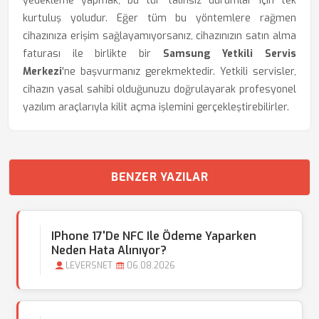
yedekleme yapmak, bu tür talihsiz durumlar için tek
kurtuluş yoludur. Eğer tüm bu yöntemlere rağmen
cihazınıza erişim sağlayamıyorsanız, cihazınızın satın alma
faturası ile birlikte bir
Samsung Yetkili Servis
Merkezi
'ne başvurmanız gerekmektedir. Yetkili servisler,
cihazın yasal sahibi olduğunuzu doğrulayarak profesyonel
yazılım araçlarıyla kilit açma işlemini gerçekleştirebilirler.
BENZER YAZILAR
IPhone 17'de NFC Ile Ödeme Yaparken
Neden Hata Alınıyor?
LEVERSNET
06.08.2026