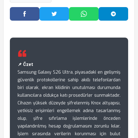
Facebook'ta Paylaş
Twitter'da Paylaş
WhatsApp'ta Paylaş
Telegram
📌 Özet
Samsung Galaxy S26 Ultra, piyasadaki en gelişmiş
güvenlik protokollerine sahip akıllı telefonlardan
biri olarak, ekran kilidinin unutulması durumunda
kullanıcılara oldukça katı prosedürler sunmaktadır.
Cihazın yüksek düzeyde şifrelenmiş Knox altyapısı,
yetkisiz erişimleri engellemek adına tasarlanmış
olup, şifre sıfırlama işlemlerinde önceden
yapılandırılmış hesap doğrulamasını zorunlu kılar.
İşlem sırasında verilerin korunması için bulut