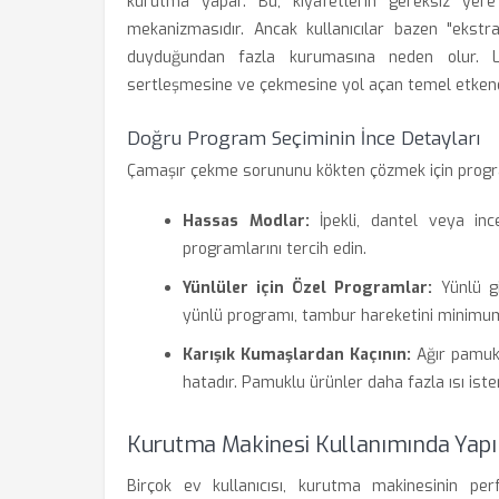
kurutma yapar. Bu, kıyafetlerin gereksiz yer
mekanizmasıdır. Ancak kullanıcılar bazen "ekstr
duyduğundan fazla kurumasına neden olur. L
sertleşmesine ve çekmesine yol açan temel etkend
Doğru Program Seçiminin İnce Detayları
Çamaşır çekme sorununu kökten çözmek için program
Hassas Modlar:
İpekli, dantel veya inc
programlarını tercih edin.
Yünlüler için Özel Programlar:
Yünlü giy
yünlü programı, tambur hareketini minimum
Karışık Kumaşlardan Kaçının:
Ağır pamukl
hatadır. Pamuklu ürünler daha fazla ısı ister
Kurutma Makinesi Kullanımında Yapıl
Birçok ev kullanıcısı, kurutma makinesinin pe