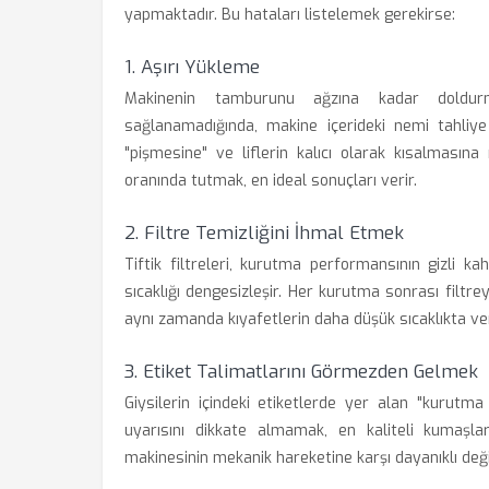
yapmaktadır. Bu hataları listelemek gerekirse:
1. Aşırı Yükleme
Makinenin tamburunu ağzına kadar doldurm
sağlanamadığında, makine içerideki nemi tahliye 
"pişmesine" ve liflerin kalıcı olarak kısalması
oranında tutmak, en ideal sonuçları verir.
2. Filtre Temizliğini İhmal Etmek
Tiftik filtreleri, kurutma performansının gizli ka
sıcaklığı dengesizleşir. Her kurutma sonrası filt
aynı zamanda kıyafetlerin daha düşük sıcaklıkta ver
3. Etiket Talimatlarını Görmezden Gelmek
Giysilerin içindeki etiketlerde yer alan "kurutm
uyarısını dikkate almamak, en kaliteli kumaşl
makinesinin mekanik hareketine karşı dayanıklı değil