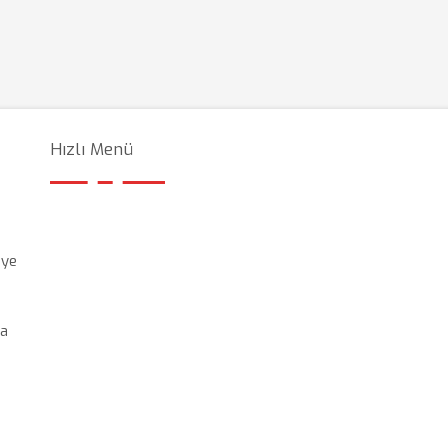
Hızlı Menü
’ye
ma