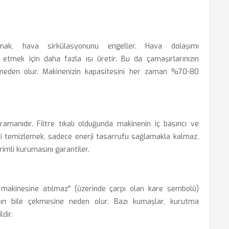
ak, hava sirkülasyonunu engeller. Hava dolaşımı
etmek için daha fazla ısı üretir. Bu da çamaşırlarınızın
na neden olur. Makinenizin kapasitesini her zaman %70-80
hramanıdır. Filtre tıkalı olduğunda makinenin iç basıncı ve
reyi temizlemek, sadece enerji tasarrufu sağlamakla kalmaz,
imli kurumasını garantiler.
a makinesine atılmaz" (üzerinde çarpı olan kare sembolü)
arın bile çekmesine neden olur. Bazı kumaşlar, kurutma
dir.