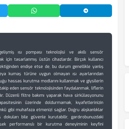
'da Paylaş
WhatsApp'ta Paylaş
Telegram'da Payl
lişmiş ısı pompası teknolojisi ve akıllı sensör
ak için tasarlanmış üstün cihazlardır. Birçok kullanıcı
ektiğinden endişe etse de, bu durum genellikle yanlış
veya kumaş türüne uygun olmayan ısı ayarlarından
uğu hassas kurutma modlarını kullanmak ve giysilerin
e takip eden sensör teknolojisinden faydalanmak, liflerin
ır. Düzenli filtre bakımı yaparak hava sirkülasyonunu
sitesinin üzerinde doldurmamak, kıyafetlerinizin
nkü gibi muhafaza etmenizi sağlar. Doğru alışkanlıklar
s dokuları bile güvenle kurutabilir, gardırobunuzdaki
sek performanslı bir kurutma deneyiminin keyfini