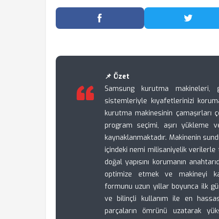
Facebook'ta Paylaş
Twitter
📌 Özet
Samsung kurutma makineleri, ge
sistemleriyle kıyafetlerinizi korum
kurutma makinesinin çamaşırları ç
program seçimi, aşırı yükleme 
kaynaklanmaktadır. Makinenin sund
içindeki nemi milisaniyelik verilerl
doğal yapısını korumanın anahtarıd
optimize etmek ve makineyi kapa
formunu uzun yıllar boyunca ilk gü
ve bilinçli kullanım ile en hassa
parçaların ömrünü uzatarak yük