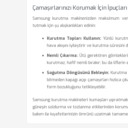
Çamaşırlarınızı Korumak İçin İpuçları
Samsung kurutma makinenizden maksimum verimi
tutmak için şu alışkanlıkları edinin:
Kurutma Topları Kullanın:
Yünlü kurutma
hava akışını iyileştirir ve kurutma süresini d
Nemli Çıkarma:
Ütü gerektiren gömlekleri
kurutmaz, hafif nemli bırakır; bu da liflerin 
Soğutma Döngüsünü Bekleyin:
Kurutma b
bitmeden kapağı açıp çamaşırları hızlıca çı
form bozukluğunu tetikleyebilir.
Samsung kurutma makineleri kumaşları yıpratmak i
güneşin soldurma ve tozlanma etkilerinden koruma
bakım ile kıyafetlerinizin ömrünü uzatmak tamamen 