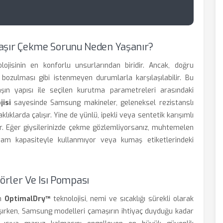
şır Çekme Sorunu Neden Yaşanır?
isinin en konforlu unsurlarından biridir. Ancak, doğru
ozulması gibi istenmeyen durumlarla karşılaşılabilir. Bu
şın yapısı ile seçilen kurutma parametreleri arasındaki
jisi
sayesinde Samsung makineler, geleneksel rezistanslı
ıklarda çalışır. Yine de yünlü, ipekli veya sentetik karışımlı
ptir. Eğer giysilerinizde çekme gözlemliyorsanız, muhtemelen
tam kapasiteyle kullanmıyor veya kumaş etiketlerindeki
örler Ve Isı Pompası
an
OptimalDry™
teknolojisi, nemi ve sıcaklığı sürekli olarak
ışırken, Samsung modelleri çamaşırın ihtiyaç duyduğu kadar