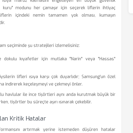
e ısıya maruz kalmasını engelleyen en büyük güvenlik
a kuru" modunu her çamaşır için seçerek liflerin ihtiyaç
iflerin içindeki nemin tamamen yok olması, kumaşın
ir.
 seçiminde şu stratejileri izlemelisiniz:
e dokulu kıyafetler için mutlaka "Narin" veya "Hassas"
silerin lifleri ısıya karşı çok duyarlıdır; Samsung'un özel
a indirerek keçeleşmeyi ve çekmeyi önler.
u havlular ile ince tişörtleri aynı anda kurutmak büyük bir
ken, tişörtler bu süreçte aşırı ısınarak çekebilir.
an Kritik Hatalar
rformansını artırmak yerine istemeden düşüren hatalar