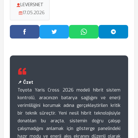
LEVERSNET
17.05.2026
Facebook'ta Paylaş
Twitter'da Paylaş
WhatsApp'ta Paylaş
Telegram
📌 Özet
Toyota Yaris Cross 2026 modeli hibrit sistem
kontrolü, aracınızın batarya sağlığını ve enerji
verimliliğini korumak adına gerçekleştirilen kritik
bir teknik süreçtir. Yeni nesil hibrit teknolojisiyle
donatılan bu araçta, sistemin doğru çalışıp
çalışmadığını anlamak için gösterge panelindeki
hazır modu ve enerji akış ekranını düzenli olarak