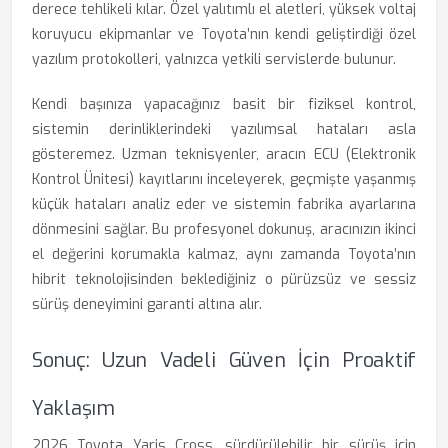
derece tehlikeli kılar. Özel yalıtımlı el aletleri, yüksek voltaj
koruyucu ekipmanlar ve Toyota’nın kendi geliştirdiği özel
yazılım protokolleri, yalnızca yetkili servislerde bulunur.
Kendi başınıza yapacağınız basit bir fiziksel kontrol,
sistemin derinliklerindeki yazılımsal hataları asla
gösteremez. Uzman teknisyenler, aracın ECU (Elektronik
Kontrol Ünitesi) kayıtlarını inceleyerek, geçmişte yaşanmış
küçük hataları analiz eder ve sistemin fabrika ayarlarına
dönmesini sağlar. Bu profesyonel dokunuş, aracınızın ikinci
el değerini korumakla kalmaz, aynı zamanda Toyota’nın
hibrit teknolojisinden beklediğiniz o pürüzsüz ve sessiz
sürüş deneyimini garanti altına alır.
Sonuç: Uzun Vadeli Güven İçin Proaktif
Yaklaşım
2026 Toyota Yaris Cross, sürdürülebilir bir sürüş için