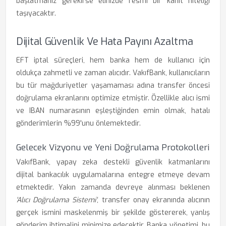
başlatmanız gerekirse elinizde resmi bir kanıt niteliği
taşıyacaktır.
Dijital Güvenlik Ve Hata Payını Azaltma
EFT iptal süreçleri, hem banka hem de kullanıcı için
oldukça zahmetli ve zaman alıcıdır. VakıfBank, kullanıcıların
bu tür mağduriyetler yaşamaması adına transfer öncesi
doğrulama ekranlarını optimize etmiştir. Özellikle alıcı ismi
ve IBAN numarasının eşleştiğinden emin olmak, hatalı
gönderimlerin %99'unu önlemektedir.
Gelecek Vizyonu ve Yeni Doğrulama Protokolleri
VakıfBank, yapay zeka destekli güvenlik katmanlarını
dijital bankacılık uygulamalarına entegre etmeye devam
etmektedir. Yakın zamanda devreye alınması beklenen
'Alıcı Doğrulama Sistemi'
, transfer onay ekranında alıcının
gerçek ismini maskelenmiş bir şekilde göstererek, yanlış
gönderim ihtimalini minimize edecektir. Banka yönetimi, bu