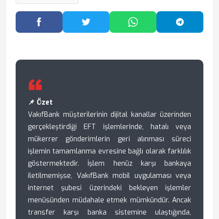
Facebook'ta Paylaş
Twitter'da Paylaş
WhatsApp'ta Paylaş
Telegram
📌 Özet
VakıfBank müşterilerinin dijital kanallar üzerinden
gerçekleştirdiği EFT işlemlerinde, hatalı veya
mükerrer gönderimlerin geri alınması süreci
işlemin tamamlanma evresine bağlı olarak farklılık
göstermektedir. İşlem henüz karşı bankaya
iletilmemişse, VakıfBank mobil uygulaması veya
internet şubesi üzerindeki bekleyen işlemler
menüsünden müdahale etmek mümkündür. Ancak
transfer karşı banka sistemine ulaştığında,