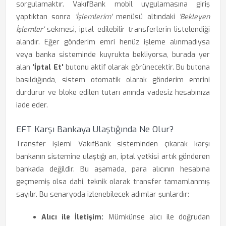
sorgulamaktır. VakıfBank mobil uygulamasına giriş
yaptıktan sonra
'İşlemlerim'
menüsü altındaki
'Bekleyen
İşlemler'
sekmesi, iptal edilebilir transferlerin listelendiği
alandır. Eğer gönderim emri henüz işleme alınmadıysa
veya banka sisteminde kuyrukta bekliyorsa, burada yer
alan
'İptal Et'
butonu aktif olarak görünecektir. Bu butona
basıldığında, sistem otomatik olarak gönderim emrini
durdurur ve bloke edilen tutarı anında vadesiz hesabınıza
iade eder.
EFT Karşı Bankaya Ulaştığında Ne Olur?
Transfer işlemi VakıfBank sisteminden çıkarak karşı
bankanın sistemine ulaştığı an, iptal yetkisi artık gönderen
bankada değildir. Bu aşamada, para alıcının hesabına
geçmemiş olsa dahi, teknik olarak transfer tamamlanmış
sayılır. Bu senaryoda izlenebilecek adımlar şunlardır:
Alıcı ile İletişim:
Mümkünse alıcı ile doğrudan