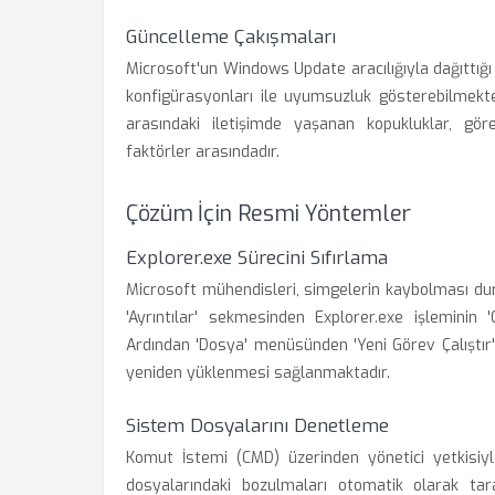
Güncelleme Çakışmaları
Microsoft'un Windows Update aracılığıyla dağıttı
konfigürasyonları ile uyumsuzluk gösterebilmekted
arasındaki iletişimde yaşanan kopukluklar, gö
faktörler arasındadır.
Çözüm İçin Resmi Yöntemler
Explorer.exe Sürecini Sıfırlama
Microsoft mühendisleri, simgelerin kaybolması dur
'Ayrıntılar' sekmesinden Explorer.exe işleminin 
Ardından 'Dosya' menüsünden 'Yeni Görev Çalıştır
yeniden yüklenmesi sağlanmaktadır.
Sistem Dosyalarını Denetleme
Komut İstemi (CMD) üzerinden yönetici yetkisiyl
dosyalarındaki bozulmaları otomatik olarak ta