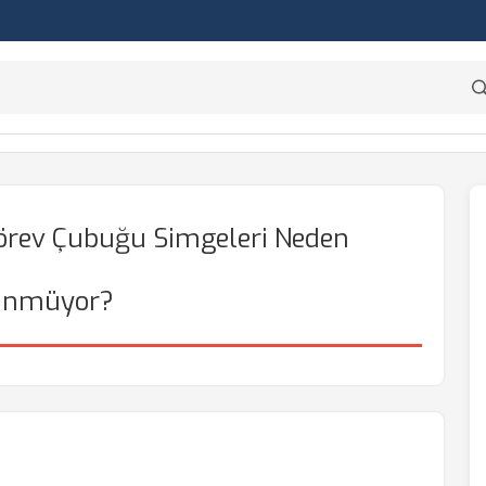
örev Çubuğu Simgeleri Neden
ünmüyor?