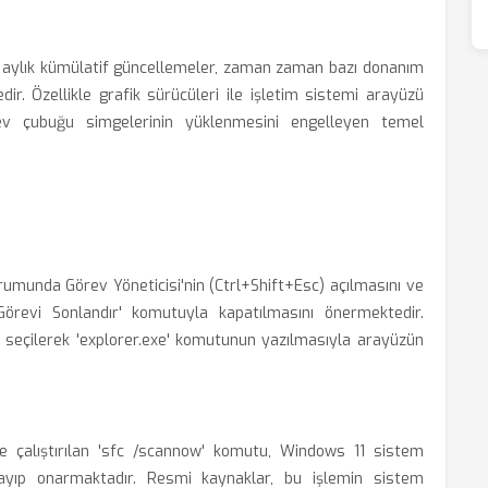
ğı aylık kümülatif güncellemeler, zaman zaman bazı donanım
ir. Özellikle grafik sürücüleri ile işletim sistemi arayüzü
rev çubuğu simgelerinin yüklenmesini engelleyen temel
umunda Görev Yöneticisi'nin (Ctrl+Shift+Esc) açılmasını ve
'Görevi Sonlandır' komutuyla kapatılmasını önermektedir.
' seçilerek 'explorer.exe' komutunun yazılmasıyla arayüzün
e çalıştırılan 'sfc /scannow' komutu, Windows 11 sistem
rayıp onarmaktadır. Resmi kaynaklar, bu işlemin sistem