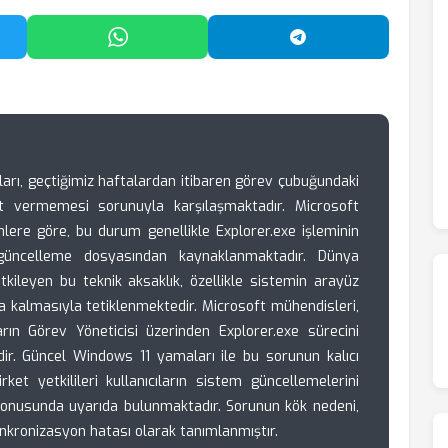
'da Paylaş
WhatsApp'ta Paylaş
Telegram'da Payl
ıları, geçtiğimiz haftalardan itibaren görev çubuğundaki
t vermemesi sorunuyla karşılaşmaktadır. Microsoft
nlere göre, bu durum genellikle Explorer.exe işleminin
güncelleme dosyasından kaynaklanmaktadır. Dünya
tkileyen bu teknik aksaklık, özellikle sistemin arayüz
a kalmasıyla tetiklenmektedir. Microsoft mühendisleri,
ların Görev Yöneticisi üzerinden Explorer.exe sürecini
ir. Güncel Windows 11 yamaları ile bu sorunun kalıcı
ket yetkilileri kullanıcıların sistem güncellemelerini
 konusunda uyarıda bulunmaktadır. Sorunun kök nedeni,
enkronizasyon hatası olarak tanımlanmıştır.