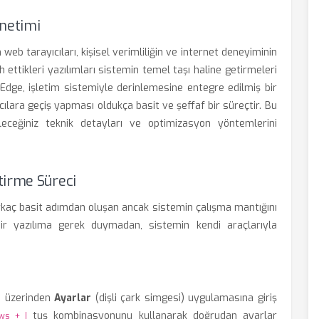
önetimi
 web tarayıcıları, kişisel verimliliğin ve internet deneyiminin
h ettikleri yazılımları sistemin temel taşı haline getirmeleri
 Edge, işletim sistemiyle derinlemesine entegre edilmiş bir
ıcılara geçiş yapması oldukça basit ve şeffaf bir süreçtir. Bu
ileceğiniz teknik detayları ve optimizasyon yöntemlerini
tirme Süreci
irkaç basit adımdan oluşan ancak sistemin çalışma mantığını
bir yazılıma gerek duymadan, sistemin kendi araçlarıyla
ü üzerinden
Ayarlar
(dişli çark simgesi) uygulamasına giriş
tuş kombinasyonunu kullanarak doğrudan ayarlar
ws + I