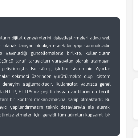
ların dijital deneyimlerini kişiselleştirmeleri adına web
ine olanak tanıyan oldukça esnek bir yapı sunmaktadır.
yayınladığı güncellemelerle birlikte, kullanıcıların
çüncü taraf tarayıcıları varsayılan olarak atamasını
geliştirmiştir. Bu süreç, işletim sisteminin Ayarlar
alar sekmesi üzerinden yürütülmekte olup, sistem
i deneyimi sağlamaktadır. Kullanıcılar, yalnızca genel
da HTTP, HTTPS ve çeşitli dosya uzantılarını da tercih
rek tam bir kontrol mekanizmasına sahip olmaktadır. Bu
ıcı yapılandırmasını teknik detaylarıyla ele alarak,
nı optimize etmeleri için gerekli tüm adımları kapsamlı bir