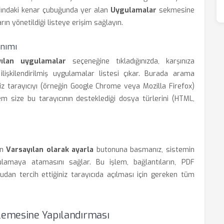
rafındaki kenar çubuğunda yer alan
Uygulamalar
sekmesine
rın yönetildiği listeye erişim sağlayın.
nımı
yılan uygulamalar
seçeneğine tıkladığınızda, karşınıza
lişkilendirilmiş uygulamalar listesi çıkar. Burada arama
iz tarayıcıyı (örneğin Google Chrome veya Mozilla Firefox)
stem size bu tarayıcının desteklediği dosya türlerini (HTML,
an
Varsayılan olarak ayarla
butonuna basmanız, sistemin
ulamaya atamasını sağlar. Bu işlem, bağlantıların, PDF
rudan tercih ettiğiniz tarayıcıda açılması için gereken tüm
nlemesine Yapılandırması