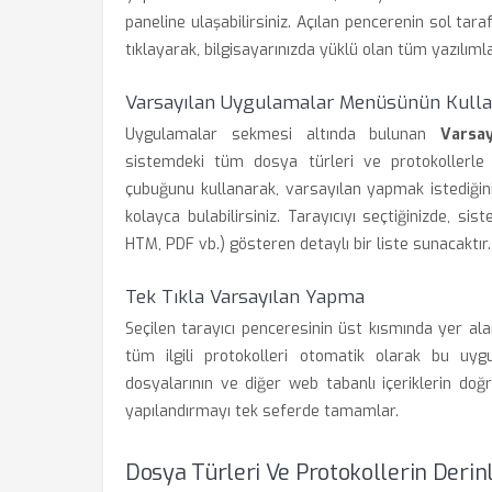
paneline ulaşabilirsiniz. Açılan pencerenin sol ta
tıklayarak, bilgisayarınızda yüklü olan tüm yazılımla
Varsayılan Uygulamalar Menüsünün Kulla
Uygulamalar sekmesi altında bulunan
Varsa
sistemdeki tüm dosya türleri ve protokollerle i
çubuğunu kullanarak, varsayılan yapmak istediğin
kolayca bulabilirsiniz. Tarayıcıyı seçtiğinizde, si
HTM, PDF vb.) gösteren detaylı bir liste sunacaktır.
Tek Tıkla Varsayılan Yapma
Seçilen tarayıcı penceresinin üst kısmında yer al
tüm ilgili protokolleri otomatik olarak bu uyg
dosyalarının ve diğer web tabanlı içeriklerin doğ
yapılandırmayı tek seferde tamamlar.
Dosya Türleri Ve Protokollerin Deri