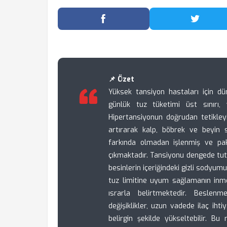
Facebook'ta Paylaş
Twitter
📌 Özet
Yüksek tansiyon hastaları için dün
günlük tuz tüketimi üst sınırı,
Hipertansiyonun doğrudan tetikley
artırarak kalp, böbrek ve beyin sa
farkında olmadan işlenmiş ve paket
çıkmaktadır. Tansiyonu dengede tu
besinlerin içeriğindeki gizli sodyu
tuz limitine uyum sağlamanın inme
ısrarla belirtmektedir. Beslenme
değişiklikler, uzun vadede ilaç iht
belirgin şekilde yükseltebilir. B