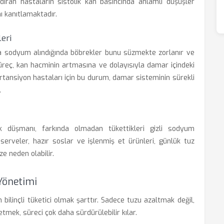
ndıran hastaların sistolik kan basıncında anlamlı düşüşler
nı kanıtlamaktadır.
eri
zla sodyum alındığında böbrekler bunu süzmekte zorlanır ve
üreç, kan hacminin artmasına ve dolayısıyla damar içindeki
rtansiyon hastaları için bu durum, damar sisteminin sürekli
.
k düşmanı, farkında olmadan tükettikleri gizli sodyum
onserveler, hazır soslar ve işlenmiş et ürünleri, günlük tuz
ze neden olabilir.
 Yönetimi
 bilinçli tüketici olmak şarttır. Sadece tuzu azaltmak değil,
mek, süreci çok daha sürdürülebilir kılar.