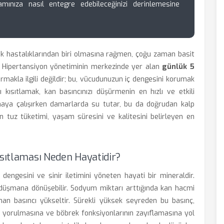
mınıza nasıl entegre edebileceğinizi derinlemesine
k hastalıklarından biri olmasına rağmen, çoğu zaman basit
lir. Hipertansiyon yönetiminin merkezinde yer alan
günlük 5
rmakla ilgili değildir; bu, vücudunuzun iç dengesini korumak
nı kısıtlamak, kan basıncınızı düşürmenin en hızlı ve etkili
maya çalışırken damarlarda su tutar, bu da doğrudan kalp
çin tuz tüketimi, yaşam süresini ve kalitesini belirleyen en
ısıtlaması Neden Hayatidir?
dengesini ve sinir iletimini yöneten hayati bir mineraldir.
 düşmana dönüşebilir. Sodyum miktarı arttığında kan hacmi
n basıncı yükseltir. Sürekli yüksek seyreden bu basınç,
ın yorulmasına ve böbrek fonksiyonlarının zayıflamasına yol