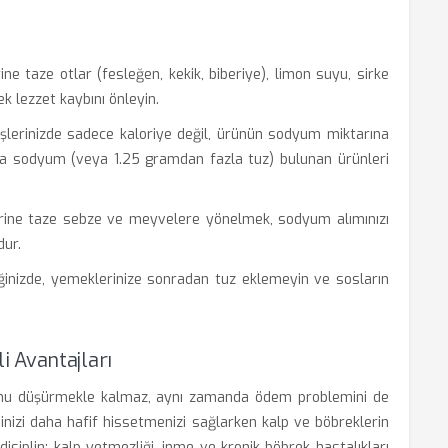
ne taze otlar (fesleğen, kekik, biberiye), limon suyu, sirke
k lezzet kaybını önleyin.
şlerinizde sadece kaloriye değil, ürünün sodyum miktarına
a sodyum (veya 1.25 gramdan fazla tuz) bulunan ürünleri
erine taze sebze ve meyvelere yönelmek, sodyum alımınızı
dur.
inizde, yemeklerinize sonradan tuz eklemeyin ve sosların
 Avantajları
onu düşürmekle kalmaz, aynı zamanda ödem problemini de
dinizi daha hafif hissetmenizi sağlarken kalp ve böbreklerin
isiplin; kalp yetmezliği, inme ve kronik böbrek hastalıkları