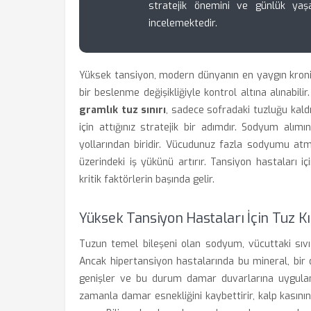
stratejik önemini ve günlük yaşa
incelemektedir.
Yüksek tansiyon, modern dünyanın en yaygın kroni
bir beslenme değişikliğiyle kontrol altına alınabi
gramlık tuz sınırı
, sadece sofradaki tuzluğu kaldı
için attığınız stratejik bir adımdır. Sodyum alımı
yollarından biridir. Vücudunuz fazla sodyumu at
üzerindeki iş yükünü artırır. Tansiyon hastaları i
kritik faktörlerin başında gelir.
Yüksek Tansiyon Hastaları İçin Tuz K
Tuzun temel bileşeni olan sodyum, vücuttaki sıvı 
Ancak hipertansiyon hastalarında bu mineral, bir
genişler ve bu durum damar duvarlarına uygulana
zamanla damar esnekliğini kaybettirir, kalp kasın