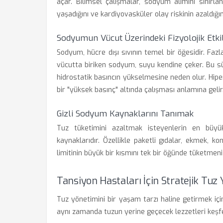
açar. Bilimsel çalışmalar, sodyum alımını sınırla
yaşadığını ve kardiyovasküler olay riskinin azaldığı
Sodyumun Vücut Üzerindeki Fizyolojik Etkil
Sodyum, hücre dışı sıvının temel bir öğesidir. Fa
vücutta biriken sodyum, suyu kendine çeker. Bu s
hidrostatik basıncın yükselmesine neden olur. Hipe
bir "yüksek basınç" altında çalışması anlamına gelir
Gizli Sodyum Kaynaklarını Tanımak
Tuz tüketimini azaltmak isteyenlerin en büyü
kaynaklarıdır. Özellikle paketli gıdalar, ekmek, k
limitinin büyük bir kısmını tek bir öğünde tüketmeni
Tansiyon Hastaları İçin Stratejik Tuz
Tuz yönetimini bir yaşam tarzı haline getirmek için
aynı zamanda tuzun yerine geçecek lezzetleri keşfet