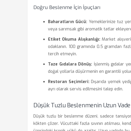
Doğru Beslenme İçin İpuçları
Baharatların Gücü:
Yemeklerinize tuz yeri
veya sarımsak gibi aromatik tatlar ekleyere
Etiket Okuma Alışkanlığı:
Market alışveri
odaklanın. 100 gramında 0.5 gramdan fazl
tercih etmeyin.
Taze Gıdalara Dönüş:
İşlenmiş gıdalar y
doğal yollarla düşürmenin en garantili yolu
Restoran Seçimleri:
Dışarıda yemek yediğ
ayrı olarak servis edilmesini talep edin.
Düşük Tuzlu Beslenmenin Uzun Vadeli
Düşük tuzlu bir beslenme düzeni, sadece tansiy
kökten çözer. Vücuttaki fazla sıvının atılması, ken
üzerindeki kronik yükü de azaltır. Uzun vadede bu d