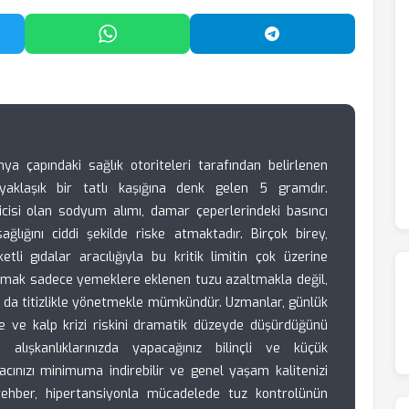
'da Paylaş
WhatsApp'ta Paylaş
Telegram'da Payl
ya çapındaki sağlık otoriteleri tarafından belirlenen
 yaklaşık bir tatlı kaşığına denk gelen 5 gramdır.
icisi olan sodyum alımı, damar çeperlerindeki basıncı
ğlığını ciddi şekilde riske atmaktadır. Birçok birey,
li gıdalar aracılığıyla bu kritik limitin çok üzerine
tmak sadece yemeklere eklenen tuzu azaltmakla değil,
mu da titizlikle yönetmekle mümkündür. Uzmanlar, günlük
 ve kalp krizi riskini dramatik düzeyde düşürdüğünü
 alışkanlıklarınızda yapacağınız bilinçli ve küçük
iyacınızı minimuma indirebilir ve genel yaşam kalitenizi
u rehber, hipertansiyonla mücadelede tuz kontrolünün