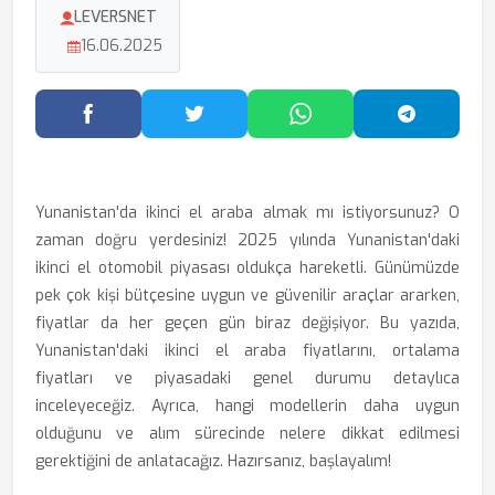
LEVERSNET
16.06.2025
Facebook'ta Paylaş
Twitter'da Paylaş
WhatsApp'ta Paylaş
Telegram
Yunanistan'da ikinci el araba almak mı istiyorsunuz? O
zaman doğru yerdesiniz! 2025 yılında Yunanistan'daki
ikinci el otomobil piyasası oldukça hareketli. Günümüzde
pek çok kişi bütçesine uygun ve güvenilir araçlar ararken,
fiyatlar da her geçen gün biraz değişiyor. Bu yazıda,
Yunanistan'daki ikinci el araba fiyatlarını, ortalama
fiyatları ve piyasadaki genel durumu detaylıca
inceleyeceğiz. Ayrıca, hangi modellerin daha uygun
olduğunu ve alım sürecinde nelere dikkat edilmesi
gerektiğini de anlatacağız. Hazırsanız, başlayalım!