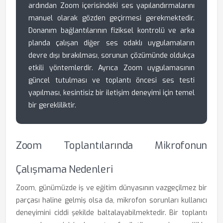
ardından Zoom içerisindeki ses yapılandırmalarını
manuel olarak gözden geçirmesi gerekmektedir.
Donanım bağlantılarının fiziksel kontrolü ve arka
planda çalışan diğer ses odaklı uygulamaların
devre dışı bırakılması, sorunun çözümünde oldukça
etkili yöntemlerdir. Ayrıca Zoom uygulamasının
güncel tutulması ve toplantı öncesi ses testi
yapılması, kesintisiz bir iletişim deneyimi için temel
bir gerekliliktir.
Zoom Toplantılarında Mikrofonun
Çalışmama Nedenleri
Zoom, günümüzde iş ve eğitim dünyasının vazgeçilmez bir
parçası haline gelmiş olsa da, mikrofon sorunları kullanıcı
deneyimini ciddi şekilde baltalayabilmektedir. Bir toplantı