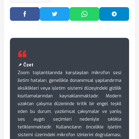
Facebook'ta Paylaş
Twitter'da Paylaş
WhatsApp'ta Paylaş
Telegram
📌 Özet
Zoom toplantılarında karşılaşılan mikrofon sesi
iletim hataları, genellikle donanımsal yapılandırma
eksiklikleri veya işletim sistemi düzeyindeki gizlilik
kısıtlamalarından kaynaklanmaktadır. Modern
uzaktan çalışma düzeninde kritik bir engel teşkil
eden bu durum, yazılımsal çakışmalar ve yanlış
ses aygıtı seçimleri nedeniyle sıklıkla
tetiklenmektedir. Kullanıcıların öncelikle işletim
sistemi üzerindeki mikrofon izinlerini doğrulaması,