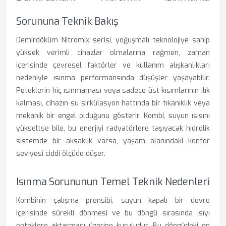
Sorununa Teknik Bakış
Demirdöküm Nitromix serisi, yoğuşmalı teknolojiye sahip
yüksek verimli cihazlar olmalarına rağmen, zaman
içerisinde çevresel faktörler ve kullanım alışkanlıkları
nedeniyle ısınma performansında düşüşler yaşayabilir.
Peteklerin hiç ısınmaması veya sadece üst kısımlarının ılık
kalması, cihazın su sirkülasyon hattında bir tıkanıklık veya
mekanik bir engel olduğunu gösterir. Kombi, suyun ısısını
yükseltse bile, bu enerjiyi radyatörlere taşıyacak hidrolik
sistemde bir aksaklık varsa, yaşam alanındaki konfor
seviyesi ciddi ölçüde düşer.
Isınma Sorununun Temel Teknik Nedenleri
Kombinin çalışma prensibi, suyun kapalı bir devre
içerisinde sürekli dönmesi ve bu döngü sırasında ısıyı
peteklere aktarması üzerine kuruludur. Bu döngüdeki en