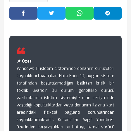
Facebook'ta Paylaş
Twitter'da Paylaş
WhatsApp'ta Paylaş
Telegram
📌 Özet
Windows 11 işletim sisteminde donanım sürücüleri
kaynaklı ortaya çıkan Hata Kodu 10, aygıtın sistem
tarafından başlatılamadığını belirten kritik bir
teknik uyarıdır. Bu durum, genellikle sürücü
yazılımlarının işletim sistemiyle olan iletişiminde
yaşadığı kopukluklardan veya donanım ile ana kart
arasındaki fiziksel bağlantı sorunlarından
kaynaklanmaktadır. Kullanıcılar Aygıt Yöneticisi
üzerinden karşılaştıkları bu hatayı, temel sürücü