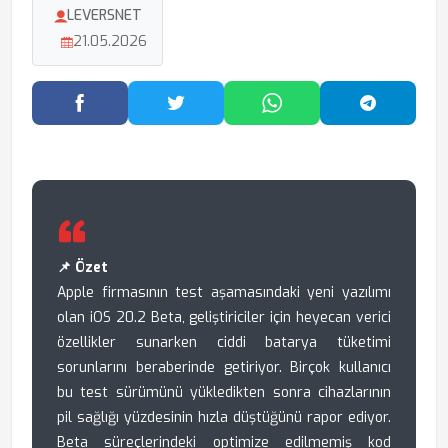
LEVERSNET
21.05.2026
Facebook'ta Paylaş
Twitter'da Paylaş
WhatsApp'ta Paylaş
Telegram
📌 Özet
Apple firmasının test aşamasındaki yeni yazılımı
olan iOS 20.2 Beta, geliştiriciler için heyecan verici
özellikler sunarken ciddi batarya tüketimi
sorunlarını beraberinde getiriyor. Birçok kullanıcı
bu test sürümünü yükledikten sonra cihazlarının
pil sağlığı yüzdesinin hızla düştüğünü rapor ediyor.
Beta süreçlerindeki optimize edilmemiş kod