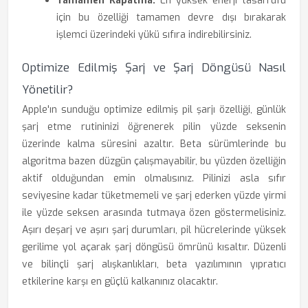
Tamamen Kapatma:
En yüksek enerji tasarrufu
için bu özelliği tamamen devre dışı bırakarak
işlemci üzerindeki yükü sıfıra indirebilirsiniz.
Optimize Edilmiş Şarj ve Şarj Döngüsü Nasıl
Yönetilir?
Apple'ın sunduğu optimize edilmiş pil şarjı özelliği, günlük
şarj etme rutininizi öğrenerek pilin yüzde seksenin
üzerinde kalma süresini azaltır. Beta sürümlerinde bu
algoritma bazen düzgün çalışmayabilir, bu yüzden özelliğin
aktif olduğundan emin olmalısınız. Pilinizi asla sıfır
seviyesine kadar tüketmemeli ve şarj ederken yüzde yirmi
ile yüzde seksen arasında tutmaya özen göstermelisiniz.
Aşırı deşarj ve aşırı şarj durumları, pil hücrelerinde yüksek
gerilime yol açarak şarj döngüsü ömrünü kısaltır. Düzenli
ve bilinçli şarj alışkanlıkları, beta yazılımının yıpratıcı
etkilerine karşı en güçlü kalkanınız olacaktır.