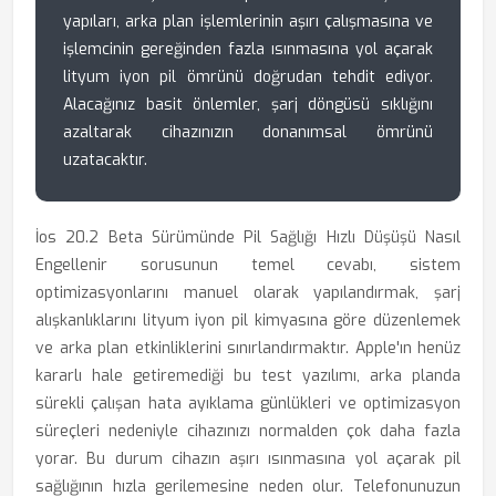
yapıları, arka plan işlemlerinin aşırı çalışmasına ve
işlemcinin gereğinden fazla ısınmasına yol açarak
lityum iyon pil ömrünü doğrudan tehdit ediyor.
Alacağınız basit önlemler, şarj döngüsü sıklığını
azaltarak cihazınızın donanımsal ömrünü
uzatacaktır.
İos 20.2 Beta Sürümünde Pil Sağlığı Hızlı Düşüşü Nasıl
Engellenir sorusunun temel cevabı, sistem
optimizasyonlarını manuel olarak yapılandırmak, şarj
alışkanlıklarını lityum iyon pil kimyasına göre düzenlemek
ve arka plan etkinliklerini sınırlandırmaktır. Apple'ın henüz
kararlı hale getiremediği bu test yazılımı, arka planda
sürekli çalışan hata ayıklama günlükleri ve optimizasyon
süreçleri nedeniyle cihazınızı normalden çok daha fazla
yorar. Bu durum cihazın aşırı ısınmasına yol açarak pil
sağlığının hızla gerilemesine neden olur. Telefonunuzun