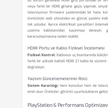
bu durum genellikle HDMI giriş portundaki bir kir
veya farklı bir HDMI girişine geçiş yapmak, sinyal 
televizyonun firmware yazılımındaki bir hata, kon
üreticinizin web sitesinden en güncel yazılımı in
tek yoludur. Ayrıca elektriksel parazitleri önle
uzatma kablolarından kaçınmayı deneyin; g
kararsızlaşmasına neden olabilir.
HDMI Portu ve Kablo Fiziksel İncelemesi
Fiziksel Kontrol:
Kablonun uç kısımlarında bükülm
farklı bir yüksek kaliteli HDMI 2.1 kablo ile sistem
doğrulayın.
Yazılım Güncellemelerinin Rolü
Sistem Kararlılığı:
Hem konsolun hem de televiz
emin olun. Üreticiler, görüntü uyumluluklarını geliş
PlayStation 6 Performans Optimiza