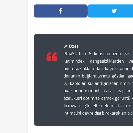
Facebook'ta Paylaş
Twitter
📌 Özet
PlayStation 6 konsolunuzda yaşad
iletimindeki dengesizliklerden
uyumsuzluklarından kaynaklanan t
donanım bağlantılarınızı gözden geç
2.1 kablolar kullandığınızdan emin 
ayarlarını manuel olarak yapıla
özellikleri optimize etmek görüntü k
firmware güncellemelerini takip e
ihtimalini devre dışı bırakarak en a