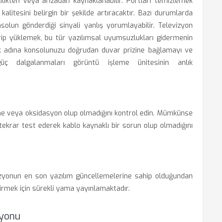
lilikten veya arızadan kaynaklanabilir. Portları temizlemek
kalitesini belirgin bir şekilde artıracaktır. Bazı durumlarda
solun gönderdiği sinyali yanlış yorumlayabilir. Televizyon
dirip yüklemek, bu tür yazılımsal uyumsuzlukları gidermenin
mek adına konsolunuzu doğrudan duvar prizine bağlamayı ve
üç dalgalanmaları görüntü işleme ünitesinin anlık
e veya oksidasyon olup olmadığını kontrol edin. Mümkünse
i tekrar test ederek kablo kaynaklı bir sorun olup olmadığını
yonun en son yazılım güncellemelerine sahip olduğundan
tirmek için sürekli yama yayınlamaktadır.
syonu