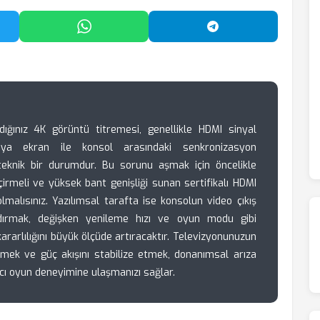
'da Paylaş
WhatsApp'ta Paylaş
Telegram'da Payl
ığınız 4K görüntü titremesi, genellikle HDMI sinyal
 veya ekran ile konsol arasındaki senkronizasyon
eknik bir durumdur. Bu sorunu aşmak için öncelikle
irmeli ve yüksek bant genişliği sunan sertifikalı HDMI
olmalısınız. Yazılımsal tarafta ise konsolun video çıkış
ndırmak, değişken yenileme hızı ve oyun modu gibi
ararlılığını büyük ölçüde artıracaktır. Televizyonunuzun
tmek ve güç akışını stabilize etmek, donanımsal arıza
kıcı oyun deneyimine ulaşmanızı sağlar.