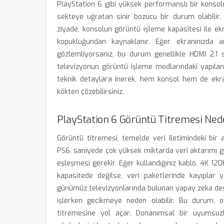
PlayStation 6 gibi yüksek performanslı bir konso
sekteye uğratan sinir bozucu bir durum olabilir
ziyade, konsolun görüntü işleme kapasitesi ile ek
kopukluğundan kaynaklanır. Eğer ekranınızda a
gözlemliyorsanız, bu durum genellikle HDMI 2.
televizyonun görüntü işleme modlarındaki yapılandır
teknik detaylara inerek, hem konsol hem de ekr
kökten çözebilirsiniz.
PlayStation 6 Görüntü Titremesi Ned
Görüntü titremesi, temelde veri iletimindeki bir 
PS6, saniyede çok yüksek miktarda veri aktarımı ge
eşleşmesi gerekir. Eğer kullandığınız kablo, 4K 120
kapasitede değilse, veri paketlerinde kayıplar 
günümüz televizyonlarında bulunan yapay zeka deste
işlerken gecikmeye neden olabilir. Bu durum, 
titremesine yol açar. Donanımsal bir uyumsuzl