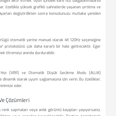
elliğini aktif etmek, oyun içindeki kare hızı dalgalanmalarını
ar, özellikle yüksek grafikli sahnelerde yaşanan yırtılma ve
 Ayarları değiştirdikten sonra konsolunuzu mutlaka yeniden
lüğü otomatik yerine manuel olarak 4K 120Hz seçeneğine
' protokolünü çok daha kararlı bir hale getirecektir. Eğer
k titremeyi anında durdurabilir.
Hızı (VRR) ve Otomatik Düşük Gecikme Modu (ALLM)
yla dinamik olarak uyum sağlamasına izin verin. Bu özellikler,
minimize eder.
 Ve Çözümleri
renk sapmaları veya anlık görüntü kayıpları yaşıyorsanız,