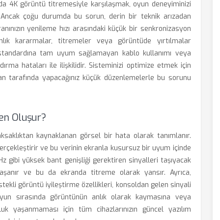
lda 4K görüntü titremesiyle karşılaşmak, oyun deneyiminizi
. Ancak çoğu durumda bu sorun, derin bir teknik arızadan
ranınızın yenileme hızı arasındaki küçük bir senkronizasyon
nlık kararmalar, titremeler veya görüntüde yırtılmalar
1 standardına tam uyum sağlamayan kablo kullanımı veya
ma hataları ile ilişkilidir. Sisteminizi optimize etmek için
an tarafında yapacağınız küçük düzenlemelerle bu sorunu
en Oluşur?
aksaklıktan kaynaklanan görsel bir hata olarak tanımlanır.
rçekleştirir ve bu verinin ekranla kusursuz bir uyum içinde
Hz gibi yüksek bant genişliği gerektiren sinyalleri taşıyacak
yaşanır ve bu da ekranda titreme olarak yansır. Ayrıca,
kli görüntü iyileştirme özellikleri, konsoldan gelen sinyali
oyun sırasında görüntünün anlık olarak kaymasına veya
uk yaşanmaması için tüm cihazlarınızın güncel yazılım