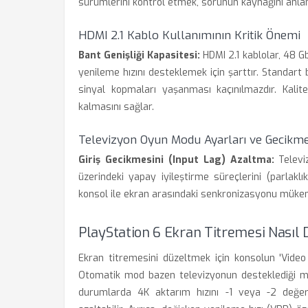
sürümlerini kontrol etmek, sorunun kaynağını anlam
HDMI 2.1 Kablo Kullanımının Kritik Önemi
Bant Genişliği Kapasitesi:
HDMI 2.1 kablolar, 48 Gb
yenileme hızını desteklemek için şarttır. Standart 
sinyal kopmaları yaşanması kaçınılmazdır. Kalite
kalmasını sağlar.
Televizyon Oyun Modu Ayarları ve Gecikm
Giriş Gecikmesini (Input Lag) Azaltma:
Televi
üzerindeki yapay iyileştirme süreçlerini (parlakl
konsol ile ekran arasındaki senkronizasyonu mükem
PlayStation 6 Ekran Titremesi Nasıl D
Ekran titremesini düzeltmek için konsolun 'Video 
Otomatik mod bazen televizyonun desteklediği m
durumlarda 4K aktarım hızını -1 veya -2 değerl