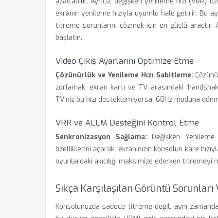
azaltabilir. Ayrıca, değişken yenileme hızı (VRR) öz
ekranın yenileme hızıyla uyumlu hale getirir. Bu ay
titreme sorunlarını çözmek için en güçlü araçtır.
başlatın.
Video Çıkış Ayarlarını Optimize Etme
Çözünürlük ve Yenileme Hızı Sabitleme:
Çözünür
zorlamak, ekran kartı ve TV arasındaki 'handshake
TV'niz bu hızı desteklemiyorsa, 60Hz moduna dönme
VRR ve ALLM Desteğini Kontrol Etme
Senkronizasyon Sağlama:
Değişken Yenileme 
özelliklerini açarak, ekranınızın konsolun kare hızı
oyunlardaki akıcılığı maksimize ederken titremeyi 
Sıkça Karşılaşılan Görüntü Sorunları
Konsolunuzda sadece titreme değil, aynı zamanda 