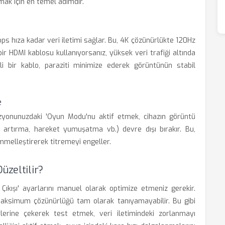
ak için en temel adımdır.
ps hıza kadar veri iletimi sağlar. Bu, 4K çözünürlükte 120Hz
bir HDMI kablosu kullanıyorsanız, yüksek veri trafiği altında
li bir kablo, paraziti minimize ederek görüntünün stabil
e
zyonunuzdaki 'Oyun Modu'nu aktif etmek, cihazın görüntü
ık artırma, hareket yumuşatma vb.) devre dışı bırakır. Bu,
melleştirerek titremeyi engeller.
üzeltilir?
Çıkışı' ayarlarını manuel olarak optimize etmeniz gerekir.
aksimum çözünürlüğü tam olarak tanıyamayabilir. Bu gibi
erine çekerek test etmek, veri iletimindeki zorlanmayı