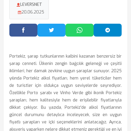
LEVERSNET
20.06.2025
Facebook'ta Paylaş
Twitter'da Paylaş
WhatsApp'ta Paylaş
Telegram
Portekiz, şarap tutkunlarının kalbini kazanan benzersiz bir
şarap cenneti. Ülkenin zengin bağcılık geleneği ve çeşitli
iklimleri, her damak zevkine uygun şaraplar sunuyor. 2025
yılında Portekiz alkol fiyatları, hem yerel tüketiciler hem
de turistler için oldukça uygun seviyelerde seyrediyor.
Özellikle Porto şarabı ve Vinho Verde gibi ikonik Portekiz
şarapları, hem kalitesiyle hem de erişilebilir fiyatlarıyla
dikkat çekiyor. Bu yazıda, Portekiz’de alkol fiyatlarının
güncel durumunu detaylıca inceleyecek, size en uygun
fiyatlı şarapları ve içki seçeneklerini anlatacağız. Ayrıca,
alışveriş yaparken nelere dikkat etmeniz gerektiği ve en iyi