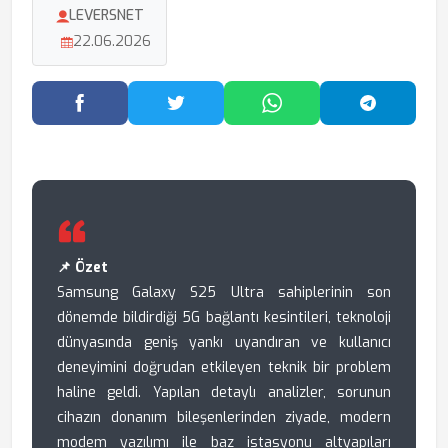
LEVERSNET
22.06.2026
Facebook'ta Paylaş
Twitter'da Paylaş
WhatsApp'ta Paylaş
Telegram
📌 Özet
Samsung Galaxy S25 Ultra sahiplerinin son
dönemde bildirdiği 5G bağlantı kesintileri, teknoloji
dünyasında geniş yankı uyandıran ve kullanıcı
deneyimini doğrudan etkileyen teknik bir problem
haline geldi. Yapılan detaylı analizler, sorunun
cihazın donanım bileşenlerinden ziyade, modern
modem yazılımı ile baz istasyonu altyapıları