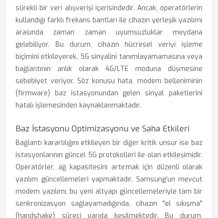
sürekli bir veri alışverişi içerisindedir. Ancak, operatörlerin
kullandığı farklı frekans bantları ile cihazın yerleşik yazılımı
arasında zaman zaman uyumsuzluklar meydana
gelebiliyor. Bu durum, cihazın hücresel veriyi işleme
biçimini etkileyerek, 5G sinyalini tanımlayamamasına veya
bağlantının anlık olarak 4G/LTE moduna düşmesine
sebebiyet veriyor. Söz konusu hata, modem belleniminin
(firmware) baz istasyonundan gelen sinyal paketlerini
hatalı işlemesinden kaynaklanmaktadır.
Baz İstasyonu Optimizasyonu ve Saha Etkileri
Bağlantı kararlılığını etkileyen bir diğer kritik unsur ise baz
istasyonlarının güncel 5G protokolleri ile olan etkileşimidir.
Operatörler, ağ kapasitesini artırmak için düzenli olarak
yazılım güncellemeleri yapmaktadır. Samsung’un mevcut
modem yazılımı, bu yeni altyapı güncellemeleriyle tam bir
senkronizasyon sağlayamadığında, cihazın "el sıkışma"
(handshake) süreci yarıda kesilmektedir. Bu durum,