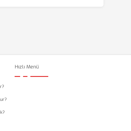
Hızlı Menü
r?
lur?
ek?