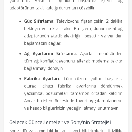
yöntemdir. Basit bir yeniden başlatma işlemi, ağ
adaptörünün takılı kaldığı durumları çözebilir.
Güç Sıfırlama:
Televizyonu fişten çekin, 2 dakika
bekleyin ve tekrar takın. Bu işlem, donanımsal ağ
adaptörünün statik elektriğini boşaltır ve yeniden
başlamasını sağlar.
Ağ Ayarlarını Sıfırlama:
Ayarlar menüsünden
tüm ağ konfigürasyonunu silerek modeme tekrar
bağlanmayı deneyin.
Fabrika Ayarları:
Tüm çözüm yolları başarısız
olursa, cihazı fabrika ayarlarına döndürmek
yazılımsal bozulmaları tamamen ortadan kaldırır.
Ancak bu işlem öncesinde favori uygulamalarınızın
ve hesap bilgilerinizin yedeğini almayı unutmayın.
Gelecek Güncellemeler ve Sony'nin Stratejisi
Sony, dünya çapındaki kullanıcı geri bildirimlerini titizlikle