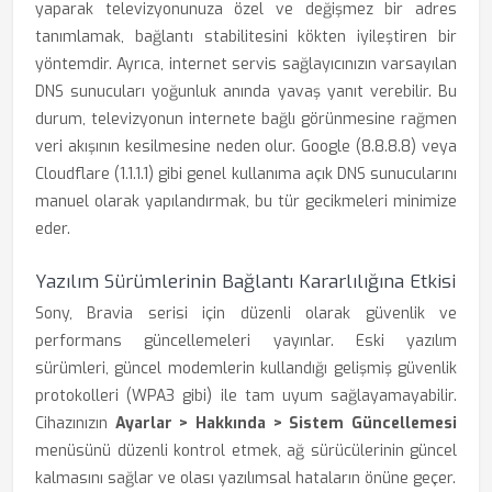
yaparak televizyonunuza özel ve değişmez bir adres
tanımlamak, bağlantı stabilitesini kökten iyileştiren bir
yöntemdir. Ayrıca, internet servis sağlayıcınızın varsayılan
DNS sunucuları yoğunluk anında yavaş yanıt verebilir. Bu
durum, televizyonun internete bağlı görünmesine rağmen
veri akışının kesilmesine neden olur. Google (8.8.8.8) veya
Cloudflare (1.1.1.1) gibi genel kullanıma açık DNS sunucularını
manuel olarak yapılandırmak, bu tür gecikmeleri minimize
eder.
Yazılım Sürümlerinin Bağlantı Kararlılığına Etkisi
Sony, Bravia serisi için düzenli olarak güvenlik ve
performans güncellemeleri yayınlar. Eski yazılım
sürümleri, güncel modemlerin kullandığı gelişmiş güvenlik
protokolleri (WPA3 gibi) ile tam uyum sağlayamayabilir.
Cihazınızın
Ayarlar > Hakkında > Sistem Güncellemesi
menüsünü düzenli kontrol etmek, ağ sürücülerinin güncel
kalmasını sağlar ve olası yazılımsal hataların önüne geçer.