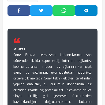
Facebook'ta Paylaş
Twitter'da Paylaş
WhatsApp'ta Paylaş
Telegram
📌 Özet
Sony Bravia televizyon kullanıcılarının son
dönemde sıklıkla rapor ettiği internet bağlantısı
kopma sorunları, modern ev ağlarının karmaşık
yapısı ve yazılımsal uyumsuzluklar nedeniyle
ortaya çıkmaktadır. Sony teknik ekipleri tarafından
yapılan analizler, bu durumun donanımsal bir
arızadan ziyade, ağ protokolleri, IP çakışmaları ve
sinyal kirliliği gibi çevresel faktörlerden
kaynaklandığını doğrulamaktadır. Kullanıcı