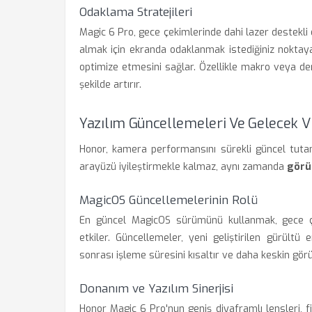
Odaklama Stratejileri
Magic 6 Pro, gece çekimlerinde dahi lazer destekli
almak için ekranda odaklanmak istediğiniz noktay
optimize etmesini sağlar. Özellikle makro veya der
şekilde artırır.
Yazılım Güncellemeleri Ve Gelecek V
Honor, kamera performansını sürekli güncel tutan
arayüzü iyileştirmekle kalmaz, aynı zamanda
görü
MagicOS Güncellemelerinin Rolü
En güncel MagicOS sürümünü kullanmak, gece çeki
etkiler. Güncellemeler, yeni geliştirilen gürült
sonrası işleme süresini kısaltır ve daha keskin görü
Donanım ve Yazılım Sinerjisi
Honor Magic 6 Pro'nun geniş diyaframlı lensleri, fi