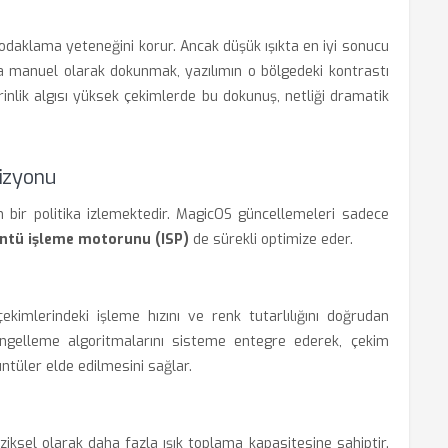
 odaklama yeteneğini korur. Ancak düşük ışıkta en iyi sonucu
a manuel olarak dokunmak, yazılımın o bölgedeki kontrastı
inlik algısı yüksek çekimlerde bu dokunuş, netliği dramatik
izyonu
 bir politika izlemektedir. MagicOS güncellemeleri sadece
ntü işleme motorunu (ISP)
de sürekli optimize eder.
mlerindeki işleme hızını ve renk tutarlılığını doğrudan
ü engelleme algoritmalarını sisteme entegre ederek, çekim
ntüler elde edilmesini sağlar.
ziksel olarak daha fazla ışık toplama kapasitesine sahiptir.