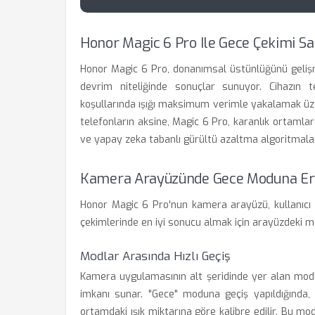
Honor Magic 6 Pro Ile Gece Çekimi Sa
Honor Magic 6 Pro, donanımsal üstünlüğünü gelişmi
devrim niteliğinde sonuçlar sunuyor. Cihazın 
koşullarında ışığı maksimum verimle yakalamak üzer
telefonların aksine, Magic 6 Pro, karanlık ortaml
ve yapay zeka tabanlı gürültü azaltma algoritmalar
Kamera Arayüzünde Gece Moduna Eri
Honor Magic 6 Pro'nun kamera arayüzü, kullanıcı d
çekimlerinde en iyi sonucu almak için arayüzdeki modl
Modlar Arasında Hızlı Geçiş
Kamera uygulamasının alt şeridinde yer alan modl
imkanı sunar. "Gece" moduna geçiş yapıldığında, 
ortamdaki ışık miktarına göre kalibre edilir. Bu m