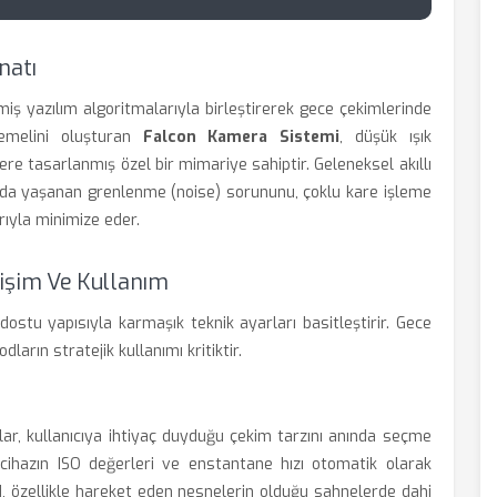
natı
ş yazılım algoritmalarıyla birleştirerek gece çekimlerinde
temelini oluşturan
Falcon Kamera Sistemi
, düşük ışık
e tasarlanmış özel bir mimariye sahiptir. Geleneksel akıllı
arda yaşanan grenlenme (noise) sorununu, çoklu kare işleme
ıyla minimize eder.
şim Ve Kullanım
ostu yapısıyla karmaşık teknik ayarları basitleştirir. Gece
arın stratejik kullanımı kritiktir.
ar, kullanıcıya ihtiyaç duyduğu çekim tarzını anında seçme
cihazın ISO değerleri ve enstantane hızı otomatik olarak
od, özellikle hareket eden nesnelerin olduğu sahnelerde dahi