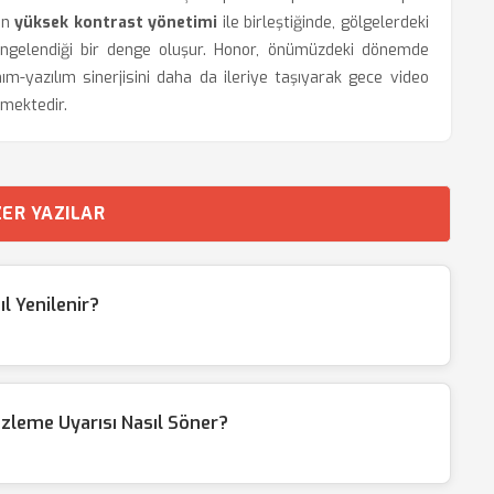
an
yüksek kontrast yönetimi
ile birleştiğinde, gölgelerdeki
dengelendiği bir denge oluşur. Honor, önümüzdeki dönemde
ım-yazılım sinerjisini daha da ileriye taşıyarak gece video
emektedir.
ER YAZILAR
l Yenilenir?
izleme Uyarısı Nasıl Söner?