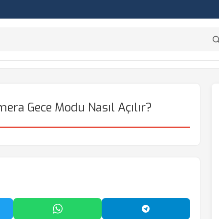
era Gece Modu Nasıl Açılır?
'da Paylaş
WhatsApp'ta Paylaş
Telegram'da Payl