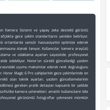
con Kamera Sistemi ve yapay zeka destekli görüntü
rafçılıkta gece çekim standartlarını yeniden belirliyor.
klı ortamlarda sensör hassasiyetini optimize ederek
anmasına olanak tanıyor. Kullanıcılar, kamera arayüzü
pozlama ve odaklama ayarları sayesinde, profesyonel
lde edebiliyor. Honor’un sürekli güncellediği yazılım
 arasındaki uyumu maksimize ederek renk doğruluğunu
er, Honor Magic 6 Pro sahiplerinin gece çekimlerinde en
rekli olan teknik ayarları, yazılım güncellemelerinin
edilmesi gereken pratik detayları kapsamlı bir şekilde
sofistike kamera yetenekleri, amatör kullanıcıların bile
profesyonel görünümlü fotoğraflar çekmesini mümkün