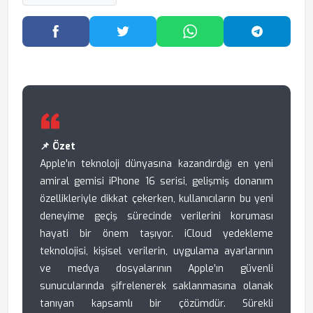
Facebook'ta Paylaş
Twitter'da Paylaş
WhatsApp'ta Paylaş
Telegram
📌 Özet
Apple'ın teknoloji dünyasına kazandırdığı en yeni
amiral gemisi iPhone 16 serisi, gelişmiş donanım
özellikleriyle dikkat çekerken, kullanıcıların bu yeni
deneyime geçiş sürecinde verilerini koruması
hayati bir önem taşıyor. iCloud yedekleme
teknolojisi, kişisel verilerin, uygulama ayarlarının
ve medya dosyalarının Apple’ın güvenli
sunucularında şifrelenerek saklanmasına olanak
tanıyan kapsamlı bir çözümdür. Sürekli