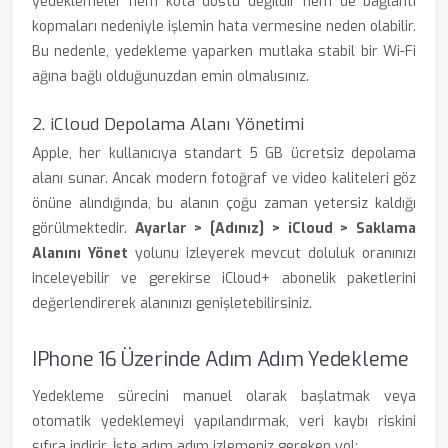
yedeklemeler hem kota dostu değildir hem de bağlantı
kopmaları nedeniyle işlemin hata vermesine neden olabilir.
Bu nedenle, yedekleme yaparken mutlaka stabil bir Wi-Fi
ağına bağlı olduğunuzdan emin olmalısınız.
2. iCloud Depolama Alanı Yönetimi
Apple, her kullanıcıya standart 5 GB ücretsiz depolama
alanı sunar. Ancak modern fotoğraf ve video kaliteleri göz
önüne alındığında, bu alanın çoğu zaman yetersiz kaldığı
görülmektedir.
Ayarlar > [Adınız] > iCloud > Saklama
Alanını Yönet
yolunu izleyerek mevcut doluluk oranınızı
inceleyebilir ve gerekirse iCloud+ abonelik paketlerini
değerlendirerek alanınızı genişletebilirsiniz.
IPhone 16 Üzerinde Adım Adım Yedekleme
Yedekleme sürecini manuel olarak başlatmak veya
otomatik yedeklemeyi yapılandırmak, veri kaybı riskini
sıfıra indirir. İşte adım adım izlemeniz gereken yol: