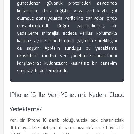
güncellenen güvenlik protokolleri sayesinde
kullanıcılar, cihaz değişimi veya veri kaybı gibi
olumsuz senaryolarda verilerine saniyeler içinde
ulaşabilmektedir. Doğru yapılandırılmış bir
yedekleme stratejisi, sadece verileri korumakla
kalmaz, aynı zamanda dijital yaşamın sürekliliğini
de sağlar. Apple’ın sunduğu bu yedekleme
ekosistemi, modern veri yönetimi standartlarını
karşılayarak kullanıcılara kesintisiz bir deneyim
sunmayı hedeflemektedir.
IPhone 16 Ile Veri Yönetimi: Neden ICloud
Yedekleme?
Yeni bir iPhone 16 sahibi olduğunuzda, eski cihazınızdaki
dijital ayak izlerinizi yeni donanımınıza aktarmak büyük bir