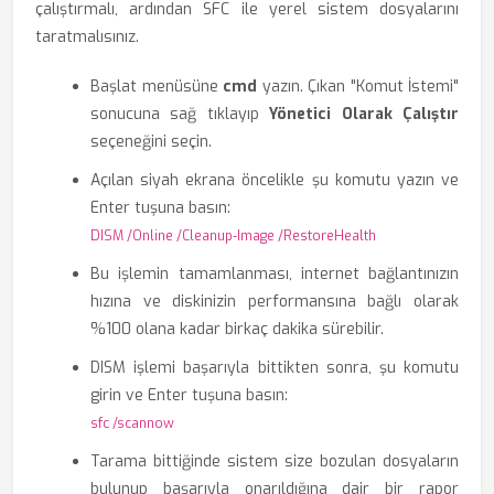
çalıştırmalı, ardından SFC ile yerel sistem dosyalarını
taratmalısınız.
Başlat menüsüne
cmd
yazın. Çıkan "Komut İstemi"
sonucuna sağ tıklayıp
Yönetici Olarak Çalıştır
seçeneğini seçin.
Açılan siyah ekrana öncelikle şu komutu yazın ve
Enter tuşuna basın:
DISM /Online /Cleanup-Image /RestoreHealth
Bu işlemin tamamlanması, internet bağlantınızın
hızına ve diskinizin performansına bağlı olarak
%100 olana kadar birkaç dakika sürebilir.
DISM işlemi başarıyla bittikten sonra, şu komutu
girin ve Enter tuşuna basın:
sfc /scannow
Tarama bittiğinde sistem size bozulan dosyaların
bulunup başarıyla onarıldığına dair bir rapor