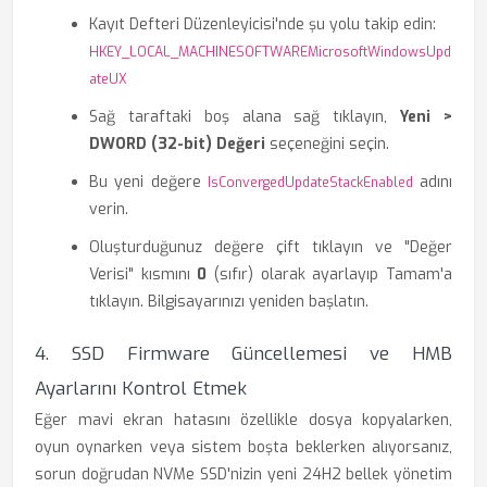
Kayıt Defteri Düzenleyicisi'nde şu yolu takip edin:
HKEY_LOCAL_MACHINESOFTWAREMicrosoftWindowsUpd
ateUX
Sağ taraftaki boş alana sağ tıklayın,
Yeni >
DWORD (32-bit) Değeri
seçeneğini seçin.
Bu yeni değere
adını
IsConvergedUpdateStackEnabled
verin.
Oluşturduğunuz değere çift tıklayın ve "Değer
Verisi" kısmını
0
(sıfır) olarak ayarlayıp Tamam'a
tıklayın. Bilgisayarınızı yeniden başlatın.
4. SSD Firmware Güncellemesi ve HMB
Ayarlarını Kontrol Etmek
Eğer mavi ekran hatasını özellikle dosya kopyalarken,
oyun oynarken veya sistem boşta beklerken alıyorsanız,
sorun doğrudan NVMe SSD'nizin yeni 24H2 bellek yönetim