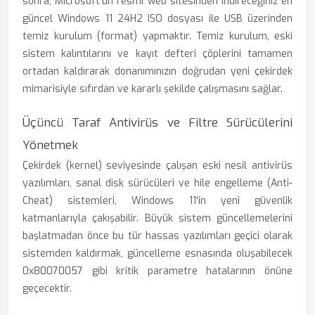
sonra, Microsoft'un resmi web sitesinden indireceğiniz en
güncel Windows 11 24H2 ISO dosyası ile USB üzerinden
temiz kurulum (format) yapmaktır. Temiz kurulum, eski
sistem kalıntılarını ve kayıt defteri çöplerini tamamen
ortadan kaldırarak donanımınızın doğrudan yeni çekirdek
mimarisiyle sıfırdan ve kararlı şekilde çalışmasını sağlar.
Üçüncü Taraf Antivirüs ve Filtre Sürücülerini
Yönetmek
Çekirdek (kernel) seviyesinde çalışan eski nesil antivirüs
yazılımları, sanal disk sürücüleri ve hile engelleme (Anti-
Cheat) sistemleri, Windows 11'in yeni güvenlik
katmanlarıyla çakışabilir. Büyük sistem güncellemelerini
başlatmadan önce bu tür hassas yazılımları geçici olarak
sistemden kaldırmak, güncelleme esnasında oluşabilecek
0x80070057 gibi kritik parametre hatalarının önüne
geçecektir.