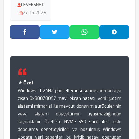
LEVERSNET
27.05.2026
Facebook'ta Paylaş
Twitter'da Paylaş
WhatsApp'ta Paylaş
Telegram
📌 Özet
Windows 11 24H2 güncellemesi sonrasında ortaya
çıkan 0x80070057 mavi ekran hatası, yeni işletim
sistemi mimarisi ile mevcut donanım sürücülerinin
veya sistem dosyalarının uyuşmazlığından
kaynaklanır. Özellikle NVMe SSD sürücüleri, eski
depolama denetleyicileri ve bozulmuş Windows
Update veri tabanları bu kritik hatayı doğrudan