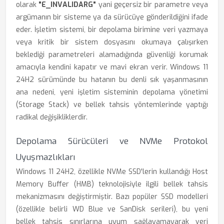
olarak
"E_INVALIDARG"
yani geçersiz bir parametre veya
argümanın bir sisteme ya da sürücüye gönderildiğini ifade
eder. İşletim sistemi, bir depolama birimine veri yazmaya
veya kritik bir sistem dosyasını okumaya çalışırken
beklediği parametreleri alamadığında güvenliği korumak
amacıyla kendini kapatır ve mavi ekran verir. Windows 11
24H2 sürümünde bu hatanın bu denli sık yaşanmasının
ana nedeni, yeni işletim sisteminin depolama yönetimi
(Storage Stack) ve bellek tahsis yöntemlerinde yaptığı
radikal değişikliklerdir.
Depolama Sürücüleri ve NVMe Protokol
Uyuşmazlıkları
Windows 11 24H2, özellikle NVMe SSD'lerin kullandığı Host
Memory Buffer (HMB) teknolojisiyle ilgili bellek tahsis
mekanizmasını değiştirmiştir. Bazı popüler SSD modelleri
(özellikle belirli WD Blue ve SanDisk serileri), bu yeni
bellek tahsis sınırlarına uyum sağlayamayarak veri